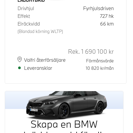
Bränsle
LADDHYBRID
Drivhjul
Fyrhjulsdriven
Effekt
727
hk
Elräckvidd
66
km
(Blandad körning WLTP)
Rek.
1 690 100
kr
Rek. ord 
Plats
Leveranstid
Valfri återförsäljare
Förmånsvärde
Leveransklar
10 820
kr/mån
Skapa en BMW