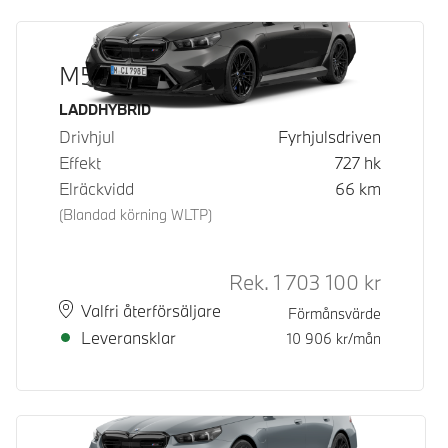
M5 Sedan
Bränsle
LADDHYBRID
Drivhjul
Fyrhjulsdriven
Effekt
727
hk
Elräckvidd
66
km
(Blandad körning WLTP)
Rek.
1 703 100
kr
Rek. ord 
Plats
Leveranstid
Valfri återförsäljare
Förmånsvärde
Leveransklar
10 906
kr/mån