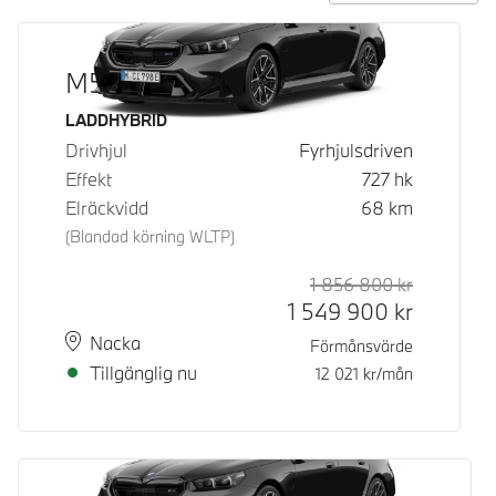
M5 Sedan
Bränsle
LADDHYBRID
Drivhjul
Fyrhjulsdriven
Effekt
727
hk
Elräckvidd
68
km
(Blandad körning WLTP)
1 856 800
kr
Rek. ord p
Kontantpri
1 549 900
kr
Plats
Leveranstid
Nacka
Förmånsvärde
Tillgänglig nu
12 021
kr/mån