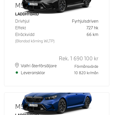
M5 Sedan
Bränsle
LADDHYBRID
Drivhjul
Fyrhjulsdriven
Effekt
727
hk
Elräckvidd
66
km
(Blandad körning WLTP)
Rek.
1 690 100
kr
Rek. ord 
Plats
Leveranstid
Valfri återförsäljare
Förmånsvärde
Leveransklar
10 820
kr/mån
M5 Sedan