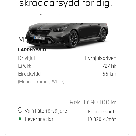
skräddarsydd för dig.
Använd vår bilkonfigurator för att skapa en
bil helt utifrån din egna smak. Anpassa
varje detalj och se din drömbil växa till liv.
M5 Sedan
Bygg din nästa BMW
Bränsle
LADDHYBRID
Drivhjul
Fyrhjulsdriven
Effekt
727
hk
Elräckvidd
66
km
(Blandad körning WLTP)
Rek.
1 690 100
kr
Rek. ord 
Plats
Leveranstid
Valfri återförsäljare
Förmånsvärde
Leveransklar
10 820
kr/mån