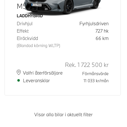
M5 Sedan
Bränsle
LADDHYBRID
Drivhjul
Fyrhjulsdriven
Effekt
727
hk
Elräckvidd
66
km
(Blandad körning WLTP)
Rek.
1 722 500
kr
Rek. ord 
Plats
Leveranstid
Valfri återförsäljare
Förmånsvärde
Leveransklar
11 033
kr/mån
Visar alla bilar i aktuellt filter