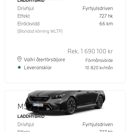
Bränsle
LADDHYBRID
Drivhjul
Fyrhjulsdriven
Effekt
727
hk
Elräckvidd
66
km
(Blandad körning WLTP)
Rek.
1 690 100
kr
Rek. ord 
Plats
Leveranstid
Valfri återförsäljare
Förmånsvärde
Leveransklar
10 820
kr/mån
M5 Sedan
Bränsle
LADDHYBRID
Drivhjul
Fyrhjulsdriven
Effekt
727
hk