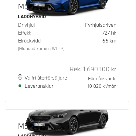
M5 Sedan
Bränsle
LADDHYBRID
Drivhjul
Fyrhjulsdriven
Effekt
727
hk
Elräckvidd
66
km
(Blandad körning WLTP)
Rek.
1 690 100
kr
Rek. ord 
Plats
Leveranstid
Valfri återförsäljare
Förmånsvärde
Leveransklar
10 820
kr/mån
M5 Sedan