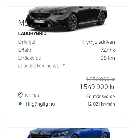
M5 Sedan
Bränsle
LADDHYBRID
Drivhjul
Fyrhjulsdriven
Effekt
727
hk
Elräckvidd
68
km
(Blandad körning WLTP)
1 856 800
kr
Rek. ord p
Kontantpri
1 549 900
kr
Plats
Leveranstid
Nacka
Förmånsvärde
Tillgänglig nu
12 021
kr/mån