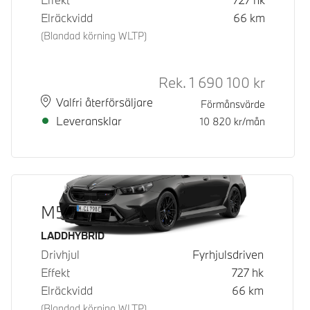
Elräckvidd
66
km
(Blandad körning WLTP)
Rek.
1 690 100
kr
Rek. ord 
Plats
Leveranstid
Valfri återförsäljare
Förmånsvärde
Leveransklar
10 820
kr/mån
M5 Sedan
Bränsle
LADDHYBRID
Drivhjul
Fyrhjulsdriven
Effekt
727
hk
Elräckvidd
66
km
(Blandad körning WLTP)