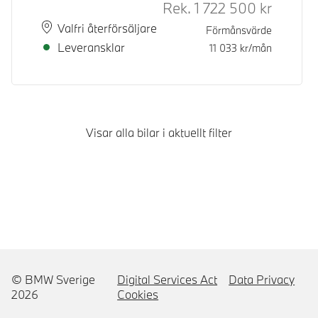
Rek.
1 722 500
kr
Rek. ord 
Plats
Leveranstid
Valfri återförsäljare
Förmånsvärde
Leveransklar
11 033
kr/mån
Visar alla bilar i aktuellt filter
© BMW Sverige
Digital Services Act
Data Privacy
2026
Cookies