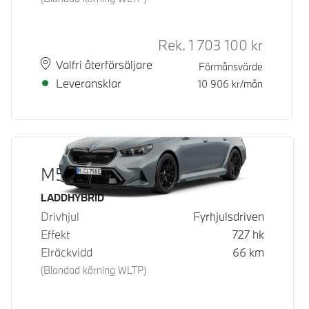
Rek.
1 703 100
kr
Rek. ord 
Plats
Leveranstid
Valfri återförsäljare
Förmånsvärde
Leveransklar
10 906
kr/mån
M5 Sedan
Bränsle
LADDHYBRID
Drivhjul
Fyrhjulsdriven
Effekt
727
hk
Elräckvidd
66
km
(Blandad körning WLTP)