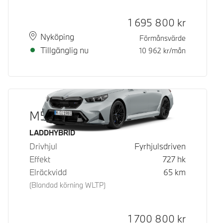
Kontantpris
1 695 800
kr
Plats
Leveranstid
Nyköping
Förmånsvärde
Tillgänglig nu
10 962
kr/mån
M5 Touring
Bränsle
LADDHYBRID
Drivhjul
Fyrhjulsdriven
Effekt
727
hk
Elräckvidd
65
km
(Blandad körning WLTP)
Kontantpris
1 700 800
kr