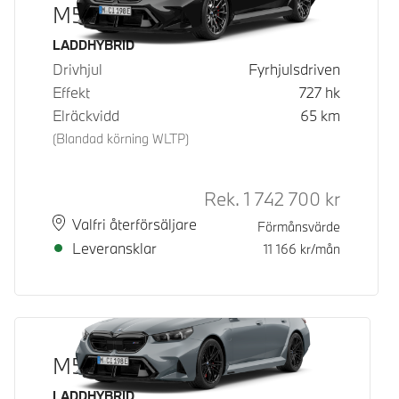
M5 Touring
Bränsle
LADDHYBRID
Drivhjul
Fyrhjulsdriven
Effekt
727
hk
Elräckvidd
65
km
(Blandad körning WLTP)
Rek.
1 742 700
kr
Rek. ord 
Plats
Leveranstid
Valfri återförsäljare
Förmånsvärde
Leveransklar
11 166
kr/mån
M5 Touring
Bränsle
LADDHYBRID