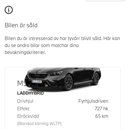
Bilen är såld
Bilen du är intresserad av har tyvärr blivit såld. Här kan
du se andra bilar som matchar dina
bevakningskriterier.
M5 Touring
Bränsle
LADDHYBRID
Drivhjul
Fyrhjulsdriven
Effekt
727
hk
Elräckvidd
65
km
(Blandad körning WLTP)