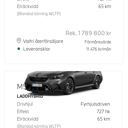
Elräckvidd
65
km
(Blandad körning WLTP)
Rek.
1 789 800
kr
Rek. ord
Plats
Leveranstid
Valfri återförsäljare
Förmånsvärde
Leveransklar
11 476
kr/mån
M5 Touring
Bränsle
LADDHYBRID
Drivhjul
Fyrhjulsdriven
Effekt
727
hk
Elräckvidd
65
km
(Blandad körning WLTP)