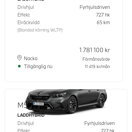
Drivhjul
Fyrhjulsdriven
Effekt
727
hk
Elräckvidd
65
km
(Blandad körning WLTP)
Kontantpris
1 781 100
kr
Plats
Leveranstid
Nacka
Förmånsvärde
Tillgänglig nu
11 419
kr/mån
M5 Touring
Bränsle
LADDHYBRID
Drivhjul
Fyrhjulsdriven
Effekt
727
hk