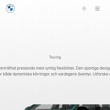
BMW Sverige
Navigation
Hitta återförsäljare
Touring
räffad prestanda med rymlig flexibilitet. Den sportiga design
ör både dynamiska körningar och vardagens äventyr. Utforska vå