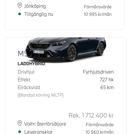
Plats
Leveranstid
Jönköping
Förmånsvärde
Tillgänglig nu
10 995
kr/mån
M5 Touring
Bränsle
LADDHYBRID
Drivhjul
Fyrhjulsdriven
Effekt
727
hk
Elräckvidd
65
km
(Blandad körning WLTP)
Rek.
1 712 400
kr
Rek. ord 
Plats
Leveranstid
Valfri återförsäljare
Förmånsvärde
Leveransklar
10 960
kr/mån