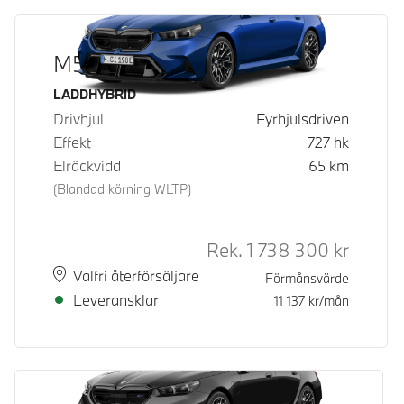
M5 Touring
Bränsle
LADDHYBRID
Drivhjul
Fyrhjulsdriven
Effekt
727
hk
Elräckvidd
65
km
(Blandad körning WLTP)
Rek.
1 738 300
kr
Rek. ord
Plats
Leveranstid
Valfri återförsäljare
Förmånsvärde
Leveransklar
11 137
kr/mån