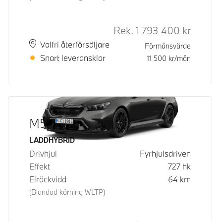
Rek.
1 793 400
kr
Rek. ord 
Plats
Leveranstid
Valfri återförsäljare
Förmånsvärde
Snart leveransklar
11 500
kr/mån
M5 Touring
Bränsle
LADDHYBRID
Drivhjul
Fyrhjulsdriven
Effekt
727
hk
Elräckvidd
64
km
(Blandad körning WLTP)