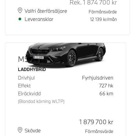
Rek.
1 874 700
kr
Rek. ord 
Plats
Leveranstid
Valfri återförsäljare
Förmånsvärde
Leveransklar
12 139
kr/mån
M5 Touring
Bränsle
LADDHYBRID
Drivhjul
Fyrhjulsdriven
Effekt
727
hk
Elräckvidd
66
km
(Blandad körning WLTP)
Kontantpris
1 879 700
kr
Plats
Leveranstid
Skövde
Förmånsvärde