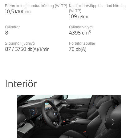
Förbrukning blandad körning
(WLTP)
Koldioxidutsläpp blandad körning
10,5
(WLTP)
l/100km
109
g/km
Cylindrar
Cylindervolym
3
8
4395
cm
Stationär ljudnivå
Förbifartsbuller
87
/
3750
70
db(A)/1/min
db(A)
Interiör
Prevoius
Next