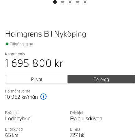
Holmgrens Bil Nyköping
Tillgänglig nu
Kontantpris
1 695 800
kr
Privat
Företag
Förmånsvärde
10 962
kr/mån
Förklaring
Bränsle
Drivhjul
Laddhybrid
Fyrhjulsdriven
Elräckvidd
Effekt
65
727
hk
km