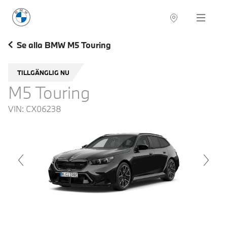
BMW Sverige
Navigation
Hitta återförsäljare
Se alla BMW M5 Touring
TILLGÄNGLIG NU
M5 Touring
VIN:
CX06238
voius
Next