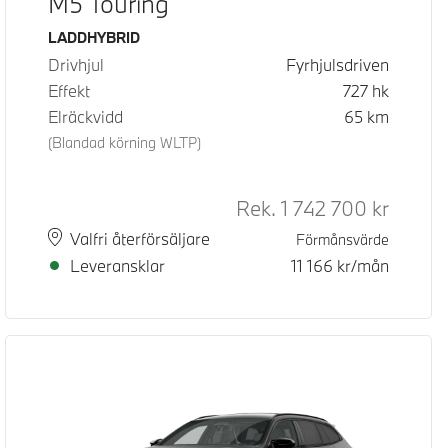
M5 Touring
Bränsle
LADDHYBRID
Drivhjul
Fyrhjulsdriven
Effekt
727
hk
Elräckvidd
65
km
(Blandad körning WLTP)
d pris
Rek.
1 742 700
kr
Rek. ord
Plats
Leveranstid
Valfri återförsäljare
Förmånsvärde
Leveransklar
11 166
kr/mån