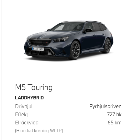
M5 Touring
Bränsle
LADDHYBRID
Drivhjul
Fyrhjulsdriven
Effekt
727
hk
Elräckvidd
65
km
(Blandad körning WLTP)