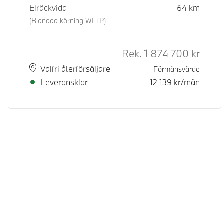
Elräckvidd
64
km
(Blandad körning WLTP)
Rek.
1 874 700
kr
Rek. or
Plats
Leveranstid
Valfri återförsäljare
Förmånsvärde
Leveransklar
12 139
kr/mån