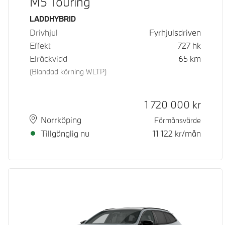
M5 Touring
Bränsle
LADDHYBRID
Drivhjul
Fyrhjulsdriven
Effekt
727
hk
Elräckvidd
65
km
(Blandad körning WLTP)
Kontantpris
1 720 000
kr
Plats
Leveranstid
Norrköping
Förmånsvärde
Tillgänglig nu
11 122
kr/mån