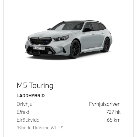
M5 Touring
Bränsle
LADDHYBRID
Drivhjul
Fyrhjulsdriven
Effekt
727
hk
Elräckvidd
65
km
(Blandad körning WLTP)