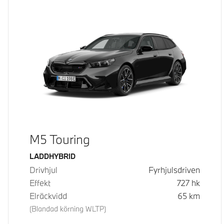
M5 Touring
Bränsle
LADDHYBRID
Drivhjul
Fyrhjulsdriven
Effekt
727
hk
Elräckvidd
65
km
(Blandad körning WLTP)