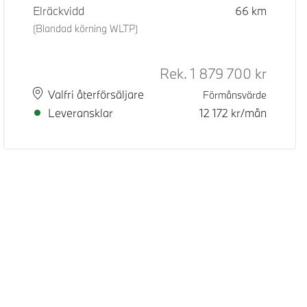
Elräckvidd
66
km
(Blandad körning WLTP)
Rek.
1 879 700
kr
Rek. ord
Plats
Leveranstid
Valfri återförsäljare
Förmånsvärde
Leveransklar
12 172
kr/mån