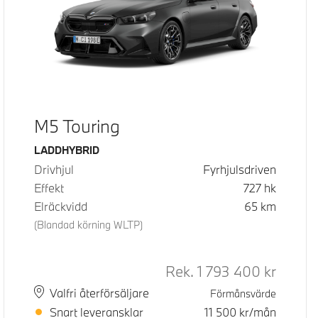
M5 Touring
Bränsle
LADDHYBRID
Drivhjul
Fyrhjulsdriven
Effekt
727
hk
Elräckvidd
65
km
(Blandad körning WLTP)
d pris
Rek.
1 793 400
kr
Rek. ord
Plats
Leveranstid
Valfri återförsäljare
Förmånsvärde
Snart leveransklar
11 500
kr/mån