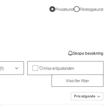
Privatkund
Företagskund
Skapa bevakning
(
1
)
Visa erbjudanden
Visa fler filter
Pris stigande