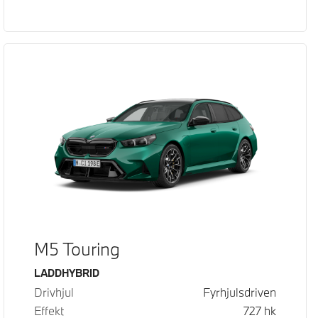
M5 Touring
Bränsle
LADDHYBRID
Drivhjul
Fyrhjulsdriven
Effekt
727
hk