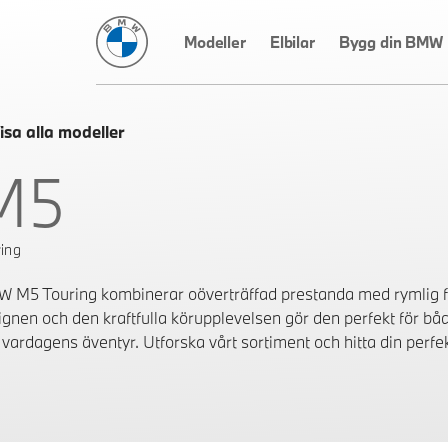
BMW Sverige
Modeller
Elbilar
Bygg din BMW
isa alla modeller
M5
ing
 M5 Touring kombinerar oöverträffad prestanda med rymlig fle
ignen och den kraftfulla körupplevelsen gör den perfekt för b
 vardagens äventyr. Utforska vårt sortiment och hitta din perfe