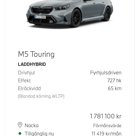
M5 Touring
Bränsle
LADDHYBRID
Drivhjul
Fyrhjulsdriven
Effekt
727
hk
Elräckvidd
65
km
(Blandad körning WLTP)
Kontantpris
1 781 100
kr
Plats
Leveranstid
Nacka
Förmånsvärde
Tillgänglig nu
11 419
kr/mån