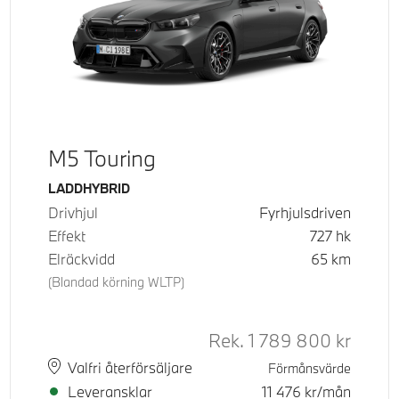
M5 Touring
Bränsle
LADDHYBRID
Drivhjul
Fyrhjulsdriven
Effekt
727
hk
Elräckvidd
65
km
(Blandad körning WLTP)
Rek.
1 789 800
kr
Rek. or
Plats
Leveranstid
Valfri återförsäljare
Förmånsvärde
Leveransklar
11 476
kr/mån