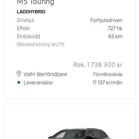
M5 Touring
Bränsle
LADDHYBRID
Drivhjul
Fyrhjulsdriven
Effekt
727
hk
Elräckvidd
65
km
(Blandad körning WLTP)
Rek.
1 738 300
kr
Rek. or
Plats
Leveranstid
Valfri återförsäljare
Förmånsvärde
Leveransklar
11 137
kr/mån