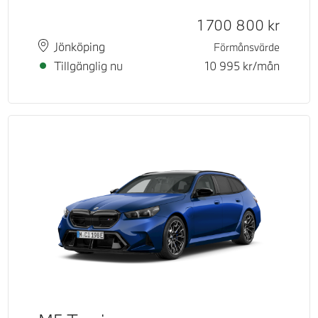
Kontantpris
1 700 800
kr
Plats
Leveranstid
Jönköping
Förmånsvärde
Tillgänglig nu
10 995
kr/mån