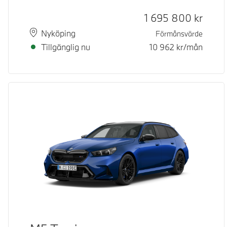
Kontantpris
1 695 800
kr
Plats
Leveranstid
Nyköping
Förmånsvärde
Tillgänglig nu
10 962
kr/mån