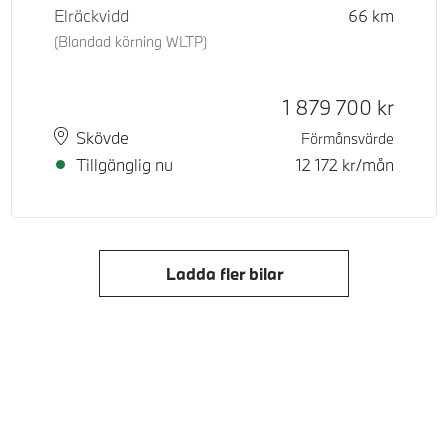
Elräckvidd
66
km
(Blandad körning WLTP)
d pris
Kontantpris
1 879 700
kr
Plats
Leveranstid
Skövde
Förmånsvärde
Tillgänglig nu
12 172
kr/mån
Ladda fler bilar