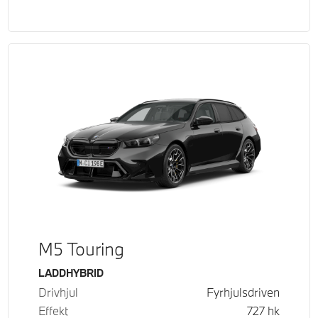
M5 Touring
Bränsle
LADDHYBRID
Drivhjul
Fyrhjulsdriven
Effekt
727
hk