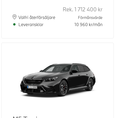
Rek.
1 712 400
kr
Rek. ord
Plats
Leveranstid
Valfri återförsäljare
Förmånsvärde
Leveransklar
10 960
kr/mån