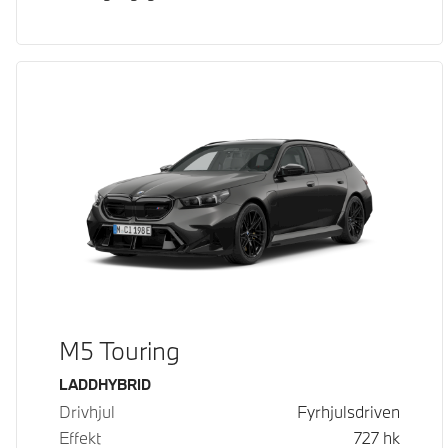
M5 Touring
Bränsle
LADDHYBRID
Drivhjul
Fyrhjulsdriven
Effekt
727
hk