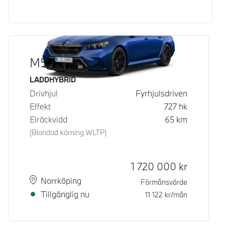
M5 Touring
Bränsle
LADDHYBRID
Drivhjul
Fyrhjulsdriven
Effekt
727
hk
Elräckvidd
65
km
(Blandad körning WLTP)
Kontantpris
1 720 000
kr
Plats
Leveranstid
Norrköping
Förmånsvärde
Tillgänglig nu
11 122
kr/mån