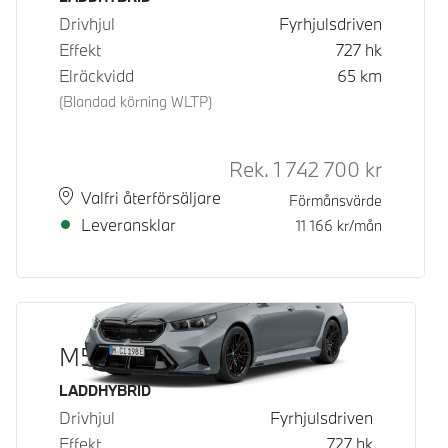
Drivhjul
Fyrhjulsdriven
Effekt
727
hk
Elräckvidd
65
km
(Blandad körning WLTP)
Rek.
1 742 700
kr
Rek. ord 
Plats
Leveranstid
Valfri återförsäljare
Förmånsvärde
Leveransklar
11 166
kr/mån
M5 Touring
Bränsle
LADDHYBRID
Drivhjul
Fyrhjulsdriven
Effekt
727
hk