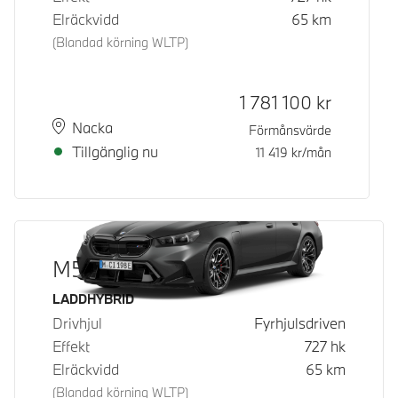
Elräckvidd
65
km
(Blandad körning WLTP)
Kontantpris
1 781 100
kr
Plats
Leveranstid
Nacka
Förmånsvärde
Tillgänglig nu
11 419
kr/mån
M5 Touring
Bränsle
LADDHYBRID
Drivhjul
Fyrhjulsdriven
Effekt
727
hk
Elräckvidd
65
km
(Blandad körning WLTP)