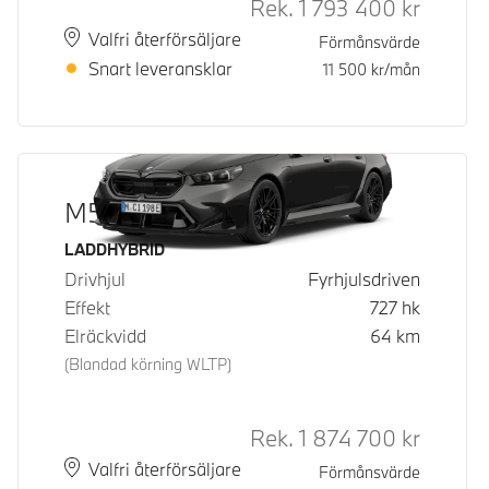
Rek.
1 793 400
kr
Rek. ord 
Plats
Leveranstid
Valfri återförsäljare
Förmånsvärde
Snart leveransklar
11 500
kr/mån
M5 Touring
Bränsle
LADDHYBRID
Drivhjul
Fyrhjulsdriven
Effekt
727
hk
Elräckvidd
64
km
(Blandad körning WLTP)
Rek.
1 874 700
kr
Rek. ord 
Plats
Leveranstid
Valfri återförsäljare
Förmånsvärde