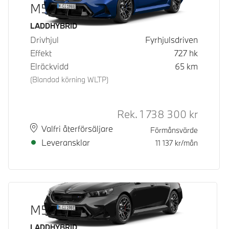
M5 Touring
Bränsle
LADDHYBRID
Drivhjul
Fyrhjulsdriven
Effekt
727
hk
Elräckvidd
65
km
(Blandad körning WLTP)
Rek.
1 738 300
kr
Rek. ord
Plats
Leveranstid
Valfri återförsäljare
Förmånsvärde
Leveransklar
11 137
kr/mån
M5 Touring
Bränsle
LADDHYBRID