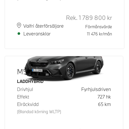
Rek.
1 789 800
kr
Rek. ord
Plats
Leveranstid
Valfri återförsäljare
Förmånsvärde
Leveransklar
11 476
kr/mån
M5 Touring
Bränsle
LADDHYBRID
Drivhjul
Fyrhjulsdriven
Effekt
727
hk
Elräckvidd
65
km
(Blandad körning WLTP)