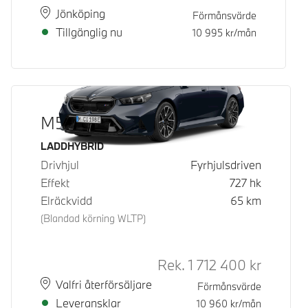
Plats
Leveranstid
Jönköping
Förmånsvärde
Tillgänglig nu
10 995
kr/mån
M5 Touring
Bränsle
LADDHYBRID
Drivhjul
Fyrhjulsdriven
Effekt
727
hk
Elräckvidd
65
km
(Blandad körning WLTP)
Rek.
1 712 400
kr
Rek. ord 
Plats
Leveranstid
Valfri återförsäljare
Förmånsvärde
Leveransklar
10 960
kr/mån