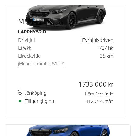
M5 Touring
Bränsle
LADDHYBRID
Drivhjul
Fyrhjulsdriven
Effekt
727
hk
Elräckvidd
65
km
(Blandad körning WLTP)
Kontantpris
1 733 000
kr
Plats
Leveranstid
Jönköping
Förmånsvärde
Tillgänglig nu
11 207
kr/mån