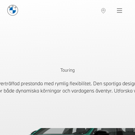
BMW Sverige
Navigation
Hitta återförsäljare
Touring
räffad prestanda med rymlig flexibilitet. Den sportiga design
ör både dynamiska körningar och vardagens äventyr. Utforska vå