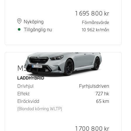
Kontantpris
1 695 800
kr
Plats
Leveranstid
Nyköping
Förmånsvärde
Tillgänglig nu
10 962
kr/mån
M5 Touring
Bränsle
LADDHYBRID
Drivhjul
Fyrhjulsdriven
Effekt
727
hk
Elräckvidd
65
km
(Blandad körning WLTP)
Kontantpris
1 700 800
kr