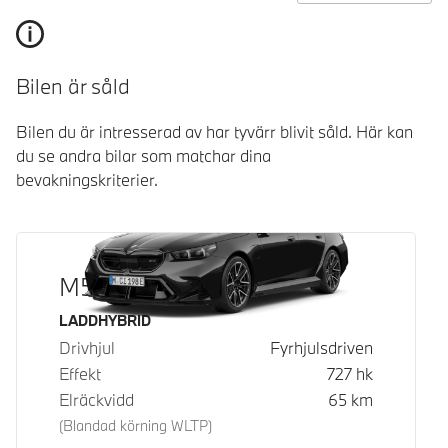
Bilen är såld
Bilen du är intresserad av har tyvärr blivit såld. Här kan
du se andra bilar som matchar dina
bevakningskriterier.
M5 Touring
Bränsle
LADDHYBRID
Drivhjul
Fyrhjulsdriven
Effekt
727
hk
Elräckvidd
65
km
(Blandad körning WLTP)