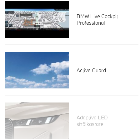
BMW Live Cockpit
Professional
Active Guard
Läs mer
Adaptiva LED
strålkastare