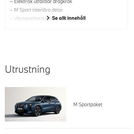
Elektrisk utfällbar dragkrok
M Sport interiöra delar
Se allt innehåll
Värmereflekterande vindruta
Utrustning
M Sportpaket