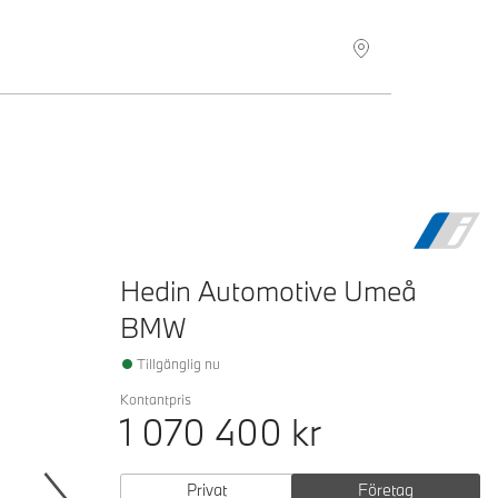
Hitta återförsäljare
Hedin Automotive Umeå
BMW
Tillgänglig nu
Kontantpris
1 070 400
kr
Privat
Företag