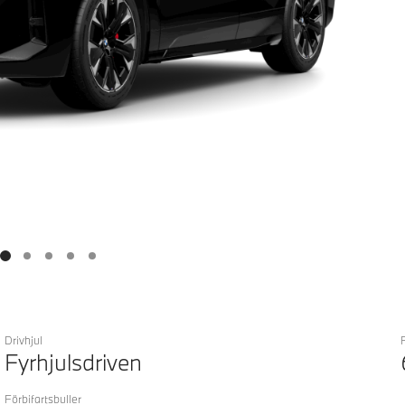
Drivhjul
Fyrhjulsdriven
Förbifartsbuller