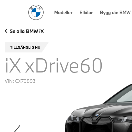
BMW Sverige
Modeller
Elbilar
Bygg din BMW
Se alla BMW iX
TILLGÄNGLIG NU
iX xDrive60
VIN:
CX79893
revoius