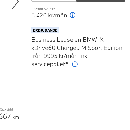
Förmånsvärde
Next
5 420
kr/mån
Förklaring
ERBJUDANDE
Business Lease en BMW iX
xDrive60 Charged M Sport Edition
från 9995 kr/mån inkl
servicepaket*
Förklaring
Räckvidd
667
km