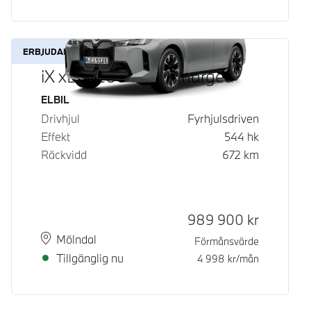
ERBJUDANDE
iX xDrive60 Fully Charged
Bränsle
ELBIL
Drivhjul
Fyrhjulsdriven
Effekt
544
hk
Räckvidd
672
km
Kontantpris
989 900
kr
Plats
Leveranstid
Mölndal
Förmånsvärde
Tillgänglig nu
4 998
kr/mån