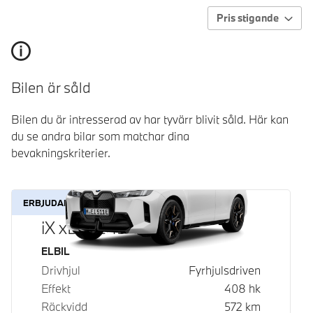
Pris stigande
Bilen är såld
Bilen du är intresserad av har tyvärr blivit såld. Här kan
du se andra bilar som matchar dina
bevakningskriterier.
ERBJUDANDE
iX xDrive45
Bränsle
ELBIL
Drivhjul
Fyrhjulsdriven
Effekt
408
hk
Räckvidd
572
km