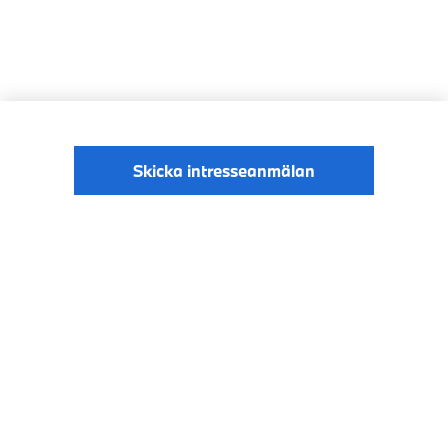
Skicka intresseanmälan
© BMW Sverige
Digital Services Act
Data Privacy
2026
Cookies