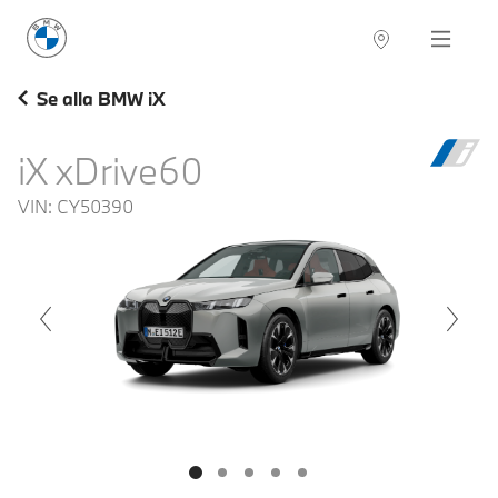
BMW Sverige
Navigation
Hitta återförsäljare
Se alla BMW iX
iX xDrive60
VIN:
CY50390
voius
Next