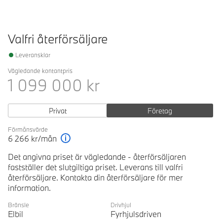
Valfri återförsäljare
Leveransklar
Vägledande kontantpris
1 099 000
kr
Privat
Företag
Förmånsvärde
6 266
kr/mån
Förklaring
Det angivna priset är vägledande - återförsäljaren
fastställer det slutgiltiga priset. Leverans till valfri
återförsäljare. Kontakta din återförsäljare för mer
information.
Bränsle
Drivhjul
Elbil
Fyrhjulsdriven