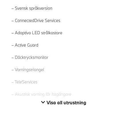
Svensk språkversion
ConnectedDrive Services
Adaptiva LED strålkastare
Active Guard
Läs mer
Däcktrycksmonitor
Varningstriangel
TeleServices
Akustisk varning för fotgängare
Visa all utrustning