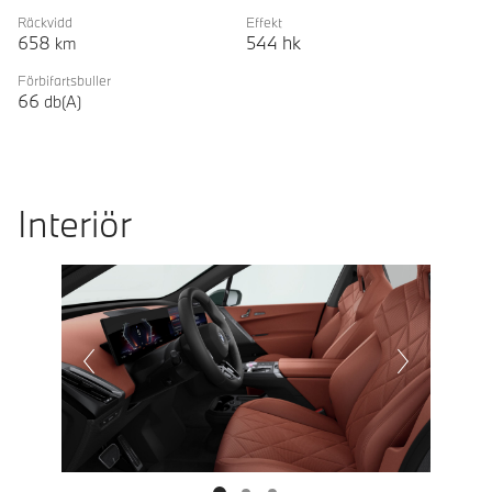
Räckvidd
Effekt
658
544
hk
km
Förbifartsbuller
66
db(A)
Interiör
Prevoius
Next