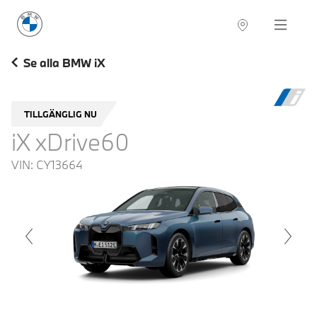
BMW Sverige
Navigation
Hitta återförsäljare
Se alla BMW iX
TILLGÄNGLIG NU
iX xDrive60
VIN:
CY13664
voius
Next