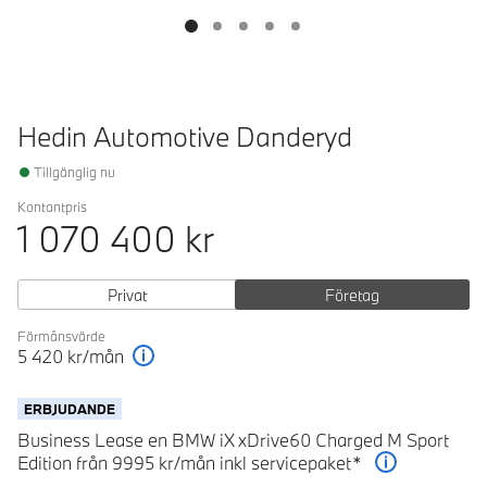
Hedin Automotive Danderyd
Tillgänglig nu
Kontantpris
1 070 400
kr
Privat
Företag
Förmånsvärde
5 420
kr/mån
Förklaring
ERBJUDANDE
Business Lease en BMW iX xDrive60 Charged M Sport
Edition från 9995 kr/mån inkl servicepaket*
Förklaring