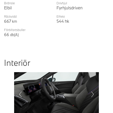
Bränsle
Drivhjul
Elbil
Fyrhjulsdriven
Räckvidd
Effekt
667
544
hk
km
Förbifartsbuller
66
db(A)
Interiör
Prevoius
Next