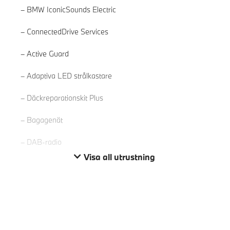
BMW IconicSounds Electric
ConnectedDrive Services
Active Guard
Läs mer
Adaptiva LED strålkastare
Däckreparationskit Plus
Bagagenät
DAB-radio
Visa all utrustning