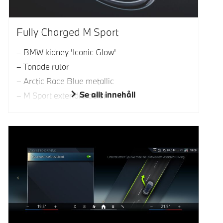
Fully Charged M Sport
BMW kidney 'Iconic Glow'
Tonade rutor
Arctic Race Blue metallic
Se allt innehåll
M Sport exteriöra delar