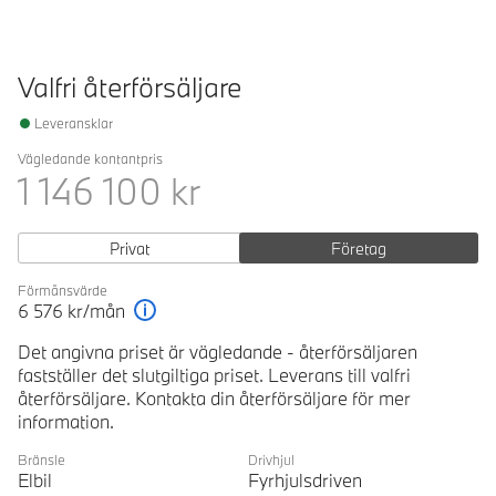
Valfri återförsäljare
Leveransklar
Vägledande kontantpris
1 146 100
kr
Privat
Företag
Förmånsvärde
6 576
kr/mån
Förklaring
Det angivna priset är vägledande - återförsäljaren
fastställer det slutgiltiga priset. Leverans till valfri
återförsäljare. Kontakta din återförsäljare för mer
information.
Bränsle
Drivhjul
Elbil
Fyrhjulsdriven