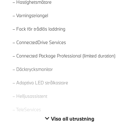
Hastighetsmätare
Varningstriangel
Fack för trådlös laddning
ConnectedDrive Services
Connected Package Professional (limited duration)
Läs mer
Däcktrycksmonitor
Adaptiva LED strålkastare
Helljusassistent
TeleServices
Visa all utrustning