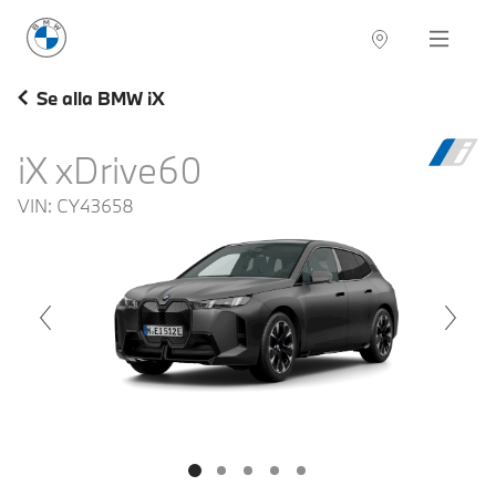
BMW Sverige
Navigation
Hitta återförsäljare
Se alla BMW iX
iX xDrive60
VIN:
CY43658
voius
Next