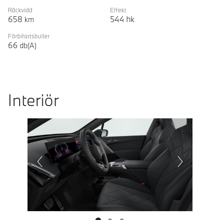
Räckvidd
Effekt
658
544
hk
km
Förbifartsbuller
66
db(A)
Interiör
Prevoius
Next