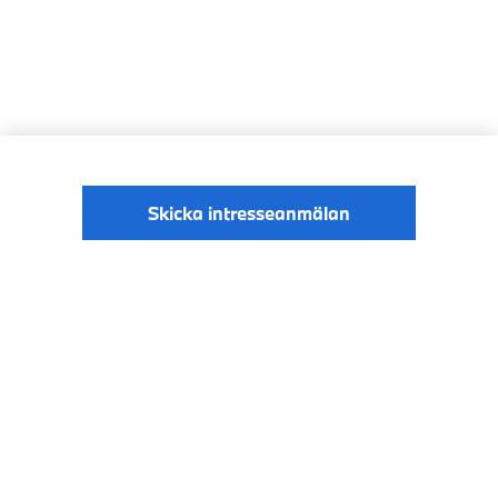
Skicka intresseanmälan
© BMW Sverige
Digital Services Act
Data Privacy
2026
Cookies