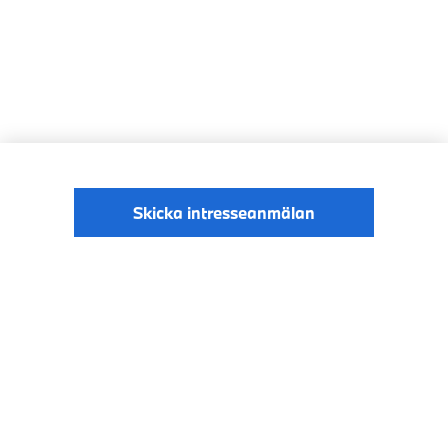
Skicka intresseanmälan
© BMW Sverige
Digital Services Act
Data Privacy
2026
Cookies