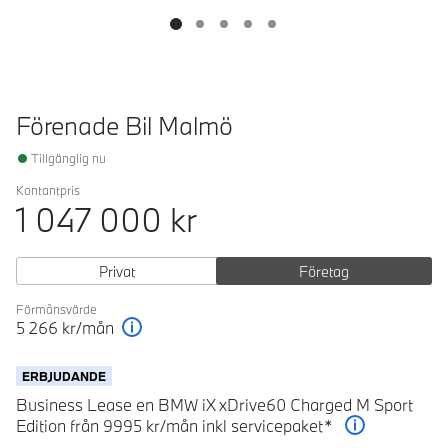
Förenade Bil Malmö
Tillgänglig nu
Kontantpris
1 047 000
kr
Privat
Företag
Förmånsvärde
5 266
kr/mån
Förklaring
ERBJUDANDE
Business Lease en BMW iX xDrive60 Charged M Sport
Edition från 9995 kr/mån inkl servicepaket*
Förklaring