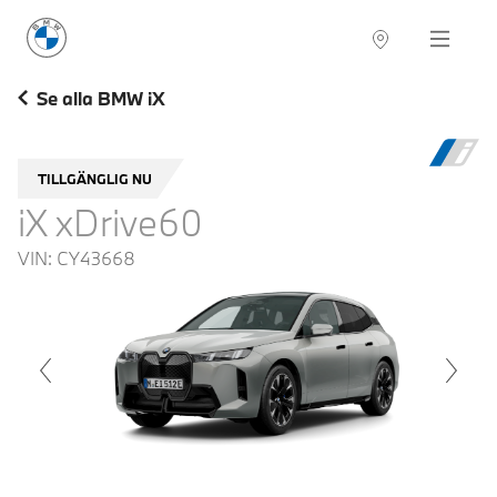
BMW Sverige
Navigation
Hitta återförsäljare
Se alla BMW iX
TILLGÄNGLIG NU
iX xDrive60
VIN:
CY43668
voius
Next