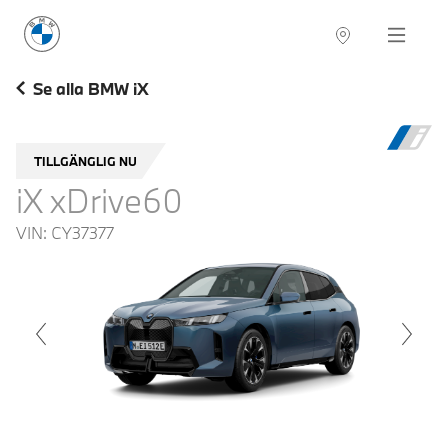
BMW Sverige
Navigation
Hitta återförsäljare
Se alla BMW iX
TILLGÄNGLIG NU
iX xDrive60
VIN:
CY37377
voius
Next