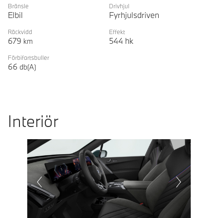
Bränsle
Drivhjul
Elbil
Fyrhjulsdriven
Räckvidd
Effekt
679
544
hk
km
Förbifartsbuller
66
db(A)
Interiör
Prevoius
Next