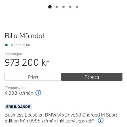
Bilia Mölndal
Tillgänglig nu
Kontantpris
973 200
kr
Privat
Företag
Förmånsvärde
4 998
kr/mån
Förklaring
ERBJUDANDE
Business Lease en BMW iX xDrive60 Charged M Sport
Edition från 9995 kr/mån inkl servicepaket*
Förklaring