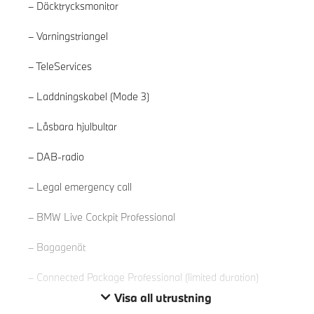
Däcktrycksmonitor
Varningstriangel
TeleServices
Laddningskabel (Mode 3)
Låsbara hjulbultar
DAB-radio
Läs mer
Legal emergency call
BMW Live Cockpit Professional
Bagagenät
Connected Package Professional (limited duration)
Visa all utrustning