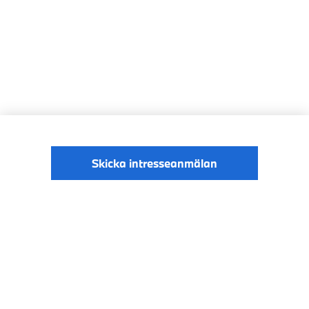
Skicka intresseanmälan
© BMW Sverige
Digital Services Act
Data Privacy
2026
Cookies