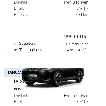
Drivhjul
Fyrhjulsdriven
Effekt
544
hk
Räckvidd
671
km
Kontantpris
999 000
kr
Plats
Leveranstid
Segeltorp
Förmånsvärde
Tillgänglig nu
4 998
kr/mån
ERBJUDANDE
iX xDrive60
Bränsle
ELBIL
Drivhjul
Fyrhjulsdriven
Effekt
544
hk