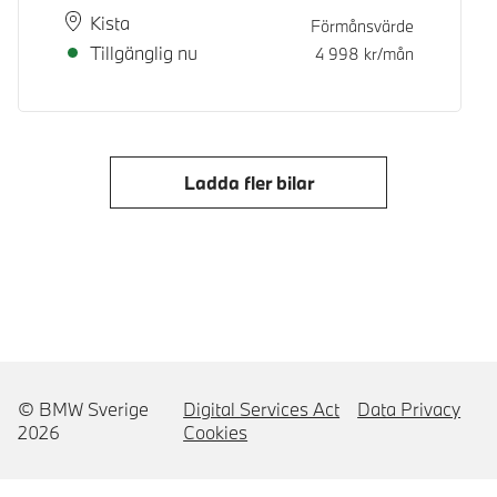
Plats
Leveranstid
Kista
Förmånsvärde
Tillgänglig nu
4 998
kr/mån
Ladda fler bilar
© BMW Sverige
Digital Services Act
Data Privacy
2026
Cookies