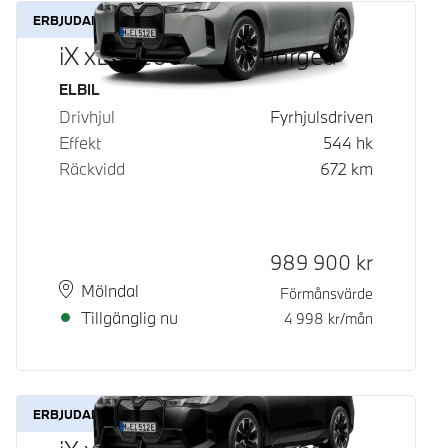
ERBJUDANDE
iX xDrive60 Fully Charged
Bränsle
ELBIL
Drivhjul
Fyrhjulsdriven
Effekt
544
hk
Räckvidd
672
km
Kontantpris
989 900
kr
Plats
Leveranstid
Mölndal
Förmånsvärde
Tillgänglig nu
4 998
kr/mån
ERBJUDANDE