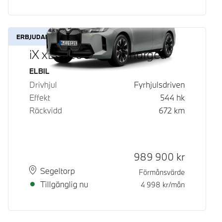
ERBJUDANDE
iX xDrive60 Fully Charged
Bränsle
ELBIL
Drivhjul
Fyrhjulsdriven
Effekt
544
hk
Räckvidd
672
km
Kontantpris
989 900
kr
Plats
Leveranstid
Segeltorp
Förmånsvärde
Tillgänglig nu
4 998
kr/mån