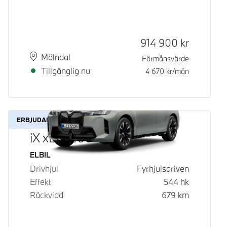
Kontantpris
914 900
kr
Plats
Leveranstid
Mölndal
Förmånsvärde
Tillgänglig nu
4 670
kr/mån
ERBJUDANDE
iX xDrive60
Bränsle
ELBIL
Drivhjul
Fyrhjulsdriven
Effekt
544
hk
Räckvidd
679
km