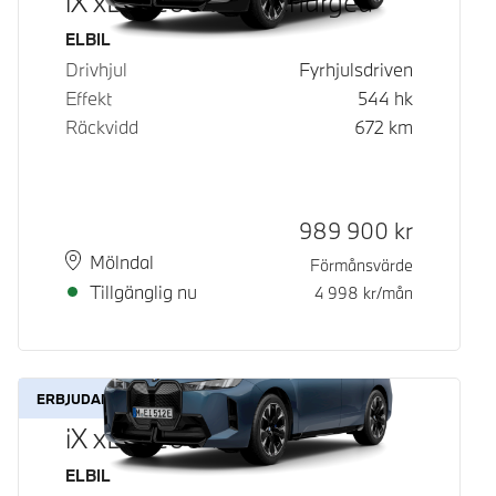
iX xDrive60 Fully Charged
Bränsle
ELBIL
Drivhjul
Fyrhjulsdriven
Effekt
544
hk
Räckvidd
672
km
Kontantpris
989 900
kr
Plats
Leveranstid
Mölndal
Förmånsvärde
Tillgänglig nu
4 998
kr/mån
ERBJUDANDE
iX xDrive60
Bränsle
ELBIL