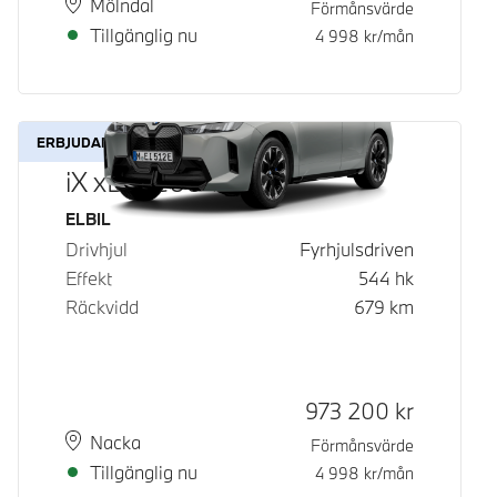
Plats
Leveranstid
Mölndal
Förmånsvärde
Tillgänglig nu
4 998
kr/mån
ERBJUDANDE
iX xDrive60
Bränsle
ELBIL
Drivhjul
Fyrhjulsdriven
Effekt
544
hk
Räckvidd
679
km
Kontantpris
973 200
kr
Plats
Leveranstid
Nacka
Förmånsvärde
Tillgänglig nu
4 998
kr/mån