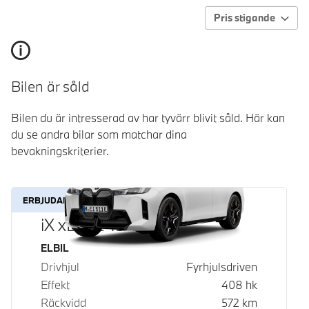
Pris stigande
Bilen är såld
Bilen du är intresserad av har tyvärr blivit såld. Här kan
du se andra bilar som matchar dina
bevakningskriterier.
ERBJUDANDE
iX xDrive45
Bränsle
ELBIL
Drivhjul
Fyrhjulsdriven
Effekt
408
hk
Räckvidd
572
km