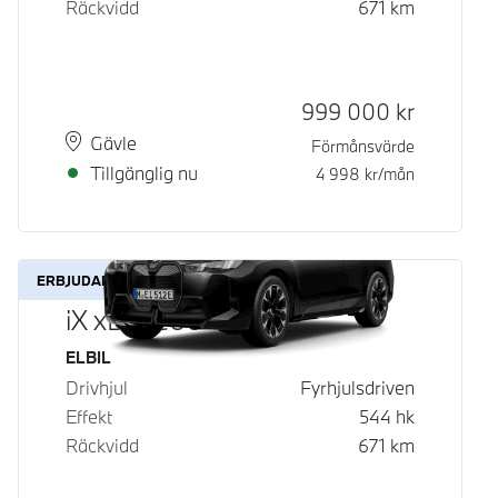
Räckvidd
671
km
Kontantpris
999 000
kr
Plats
Leveranstid
Gävle
Förmånsvärde
Tillgänglig nu
4 998
kr/mån
ERBJUDANDE
iX xDrive60
Bränsle
ELBIL
Drivhjul
Fyrhjulsdriven
Effekt
544
hk
Räckvidd
671
km