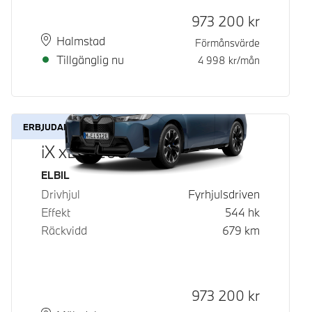
Kontantpris
973 200
kr
Plats
Leveranstid
Halmstad
Förmånsvärde
Tillgänglig nu
4 998
kr/mån
ERBJUDANDE
iX xDrive60
Bränsle
ELBIL
Drivhjul
Fyrhjulsdriven
Effekt
544
hk
Räckvidd
679
km
Kontantpris
973 200
kr