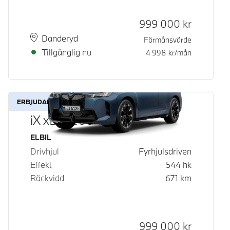
Kontantpris
999 000
kr
Plats
Leveranstid
Danderyd
Förmånsvärde
Tillgänglig nu
4 998
kr/mån
ERBJUDANDE
iX xDrive60
Bränsle
ELBIL
Drivhjul
Fyrhjulsdriven
Effekt
544
hk
Räckvidd
671
km
Kontantpris
999 000
kr