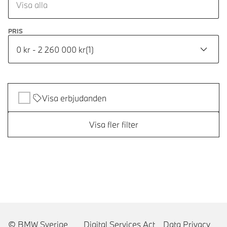
Visa alla
PRIS
0 kr - 2 260 000 kr
(
1
)
Visa erbjudanden
Visa fler filter
© BMW Sverige
Digital Services Act
Data Privacy