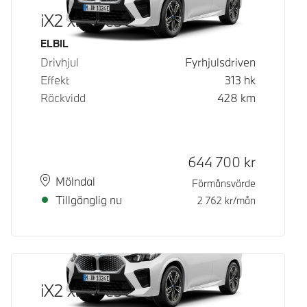
iX2 xDrive30
Bränsle
ELBIL
Drivhjul
Fyrhjulsdriven
Effekt
313
hk
Räckvidd
428
km
Kontantpris
644 700
kr
Plats
Leveranstid
Mölndal
Förmånsvärde
Tillgänglig nu
2 762
kr/mån
iX2 xDrive30