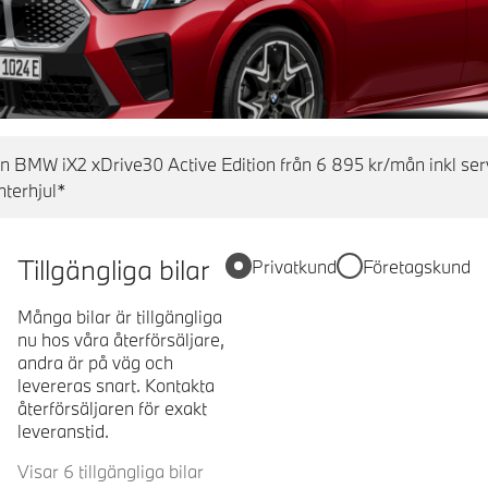
en BMW iX2 xDrive30 Active Edition från 6 895 kr/mån inkl se
nterhjul*
Tillgängliga bilar
Privatkund
Företagskund
Många bilar är tillgängliga
nu hos våra återförsäljare,
andra är på väg och
levereras snart. Kontakta
återförsäljaren för exakt
leveranstid.
Visar 6 tillgängliga bilar