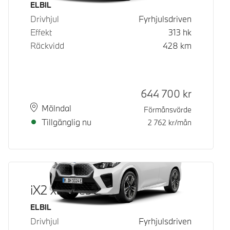
Bränsle
ELBIL
Drivhjul
Fyrhjulsdriven
Effekt
313
hk
Räckvidd
428
km
Kontantpris
644 700
kr
Plats
Leveranstid
Mölndal
Förmånsvärde
Tillgänglig nu
2 762
kr/mån
iX2 xDrive30
Bränsle
ELBIL
Drivhjul
Fyrhjulsdriven