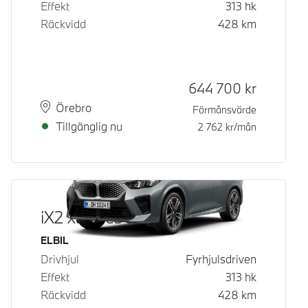
Effekt
313
hk
Räckvidd
428
km
Kontantpris
644 700
kr
Plats
Leveranstid
Örebro
Förmånsvärde
Tillgänglig nu
2 762
kr/mån
iX2 xDrive30
Bränsle
ELBIL
Drivhjul
Fyrhjulsdriven
Effekt
313
hk
Räckvidd
428
km