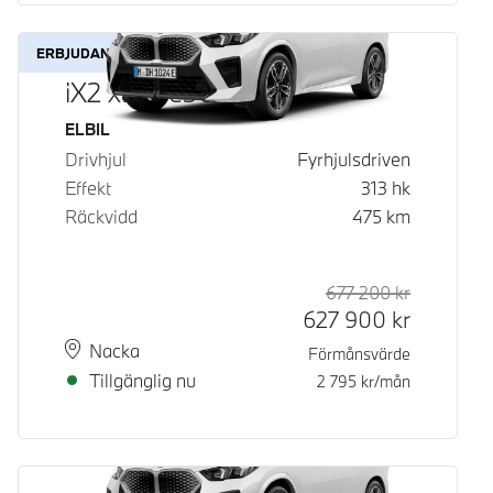
ERBJUDANDE
iX2 xDrive30
Bränsle
ELBIL
Drivhjul
Fyrhjulsdriven
Effekt
313
hk
Räckvidd
475
km
677 200
kr
Rek. ord p
Kontantpri
627 900
kr
Plats
Leveranstid
Nacka
Förmånsvärde
Tillgänglig nu
2 795
kr/mån