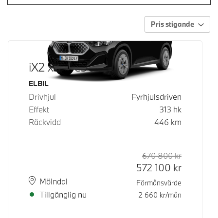
Pris stigande
iX2 xDrive30
Bränsle
ELBIL
Drivhjul
Fyrhjulsdriven
Effekt
313
hk
Räckvidd
446
km
670 800
kr
Rek. ord p
Kontantpri
572 100
kr
Plats
Leveranstid
Mölndal
Förmånsvärde
Tillgänglig nu
2 660
kr/mån