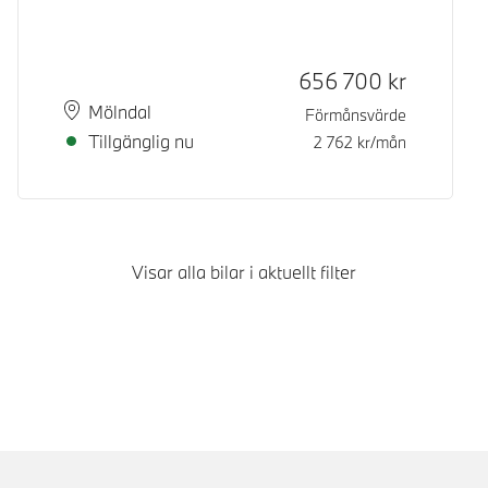
Kontantpris
656 700
kr
Plats
Leveranstid
Mölndal
Förmånsvärde
Tillgänglig nu
2 762
kr/mån
Visar alla bilar i aktuellt filter