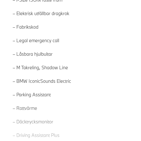
Elektrisk utfällbar dragkrok
Fabrikskod
Legal emergency call
Låsbara hjulbultar
M Takreling, Shadow Line
BMW IconicSounds Electric
Parking Assistant
Läs mer
Rattvärme
Däcktrycksmonitor
Driving Assistant Plus