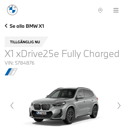
BMW Sverige
Navigation
Hitta återförsäljare
Se alla BMW X1
TILLGÄNGLIG NU
X1 xDrive25e Fully Charged
VIN:
5784876
voius
Next