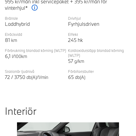
995 kr/mån inkl servicepaket + 395 kr/mån för
vinterhjul*
Förklaring
Bränsle
Drivhjul
Laddhybrid
Fyrhjulsdriven
Elräckvidd
Effekt
81
245
hk
km
Förbrukning blandad körning
(WLTP)
Koldioxidutsläpp blandad körning
6,1
(WLTP)
l/100km
57
g/km
Stationär ljudnivå
Förbifartsbuller
72
/
3750
65
db(A)/1/min
db(A)
Interiör