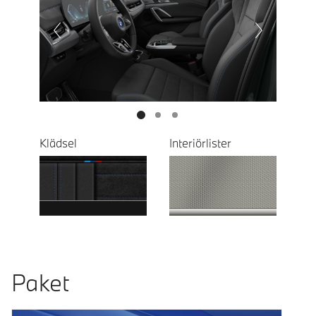
Prevoius
Next
Klädsel
Interiörlister
Paket