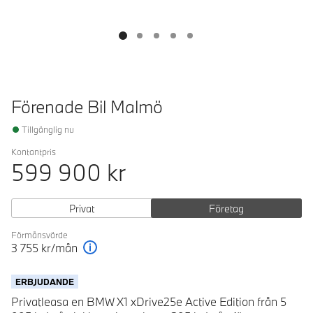
Förenade Bil Malmö
Tillgänglig nu
Kontantpris
599 900
kr
Privat
Företag
Förmånsvärde
3 755
kr/mån
Förklaring
ERBJUDANDE
Privatleasa en BMW X1 xDrive25e Active Edition från 5