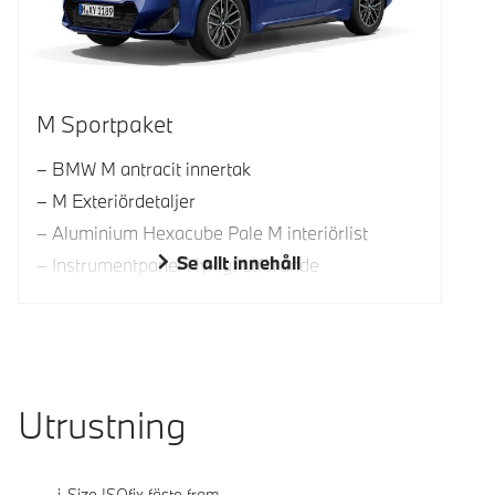
M Sportpaket
BMW M antracit innertak
M Exteriördetaljer
Aluminium Hexacube Pale M interiörlist
Se allt innehåll
Instrumentpanel i lyxigt utförande
Utrustning
i-Size ISOfix fäste fram