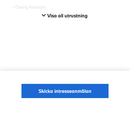
Driving Assistant
Visa all utrustning
Skicka intresseanmälan
© BMW Sverige
Digital Services Act
Data Privacy
2026
Cookies