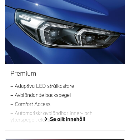
Premium
Adaptiva LED strålkastare
Avbländande backspegel
Comfort Access
Automatiskt avbländbar inner- och
Se allt innehåll
ytterspegel, elektriskt infällbara