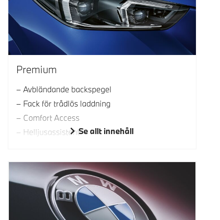
Premium
Avbländande backspegel
Fack för trådlös laddning
Comfort Access
Se allt innehåll
Helljusassistent