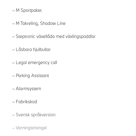
M Sportpaket
M Takreling, Shadow Line
Steptronic växellåda med växlingspaddlar
Låsbara hjulbultar
Legal emergency call
Parking Assistant
Alarmsystem
Fabrikskod
Läs mer
Svensk språkversion
Varningstriangel