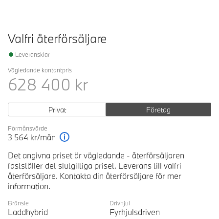
Valfri återförsäljare
Leveransklar
Vägledande kontantpris
628 400
kr
Privat
Företag
Förmånsvärde
3 564
kr/mån
Förklaring
Det angivna priset är vägledande - återförsäljaren
fastställer det slutgiltiga priset. Leverans till valfri
återförsäljare. Kontakta din återförsäljare för mer
information.
Bränsle
Drivhjul
Laddhybrid
Fyrhjulsdriven