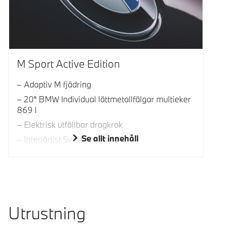
M Sport Active Edition
Adaptiv M fjädring
20" BMW Individual lättmetallfälgar multieker
869 I
Elektrisk utfällbar dragkrok
Se allt innehåll
Interiörlist Svart högglans
Utrustning