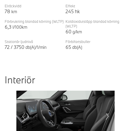
Elräckvidd
Effekt
78
245
hk
km
Förbrukning blandad körning
(WLTP)
Koldioxidutsläpp blandad körning
6,3
(WLTP)
l/100km
60
g/km
Stationär ljudnivå
Förbifartsbuller
72
/
3750
65
db(A)/1/min
db(A)
Interiör
Prevoius
Next