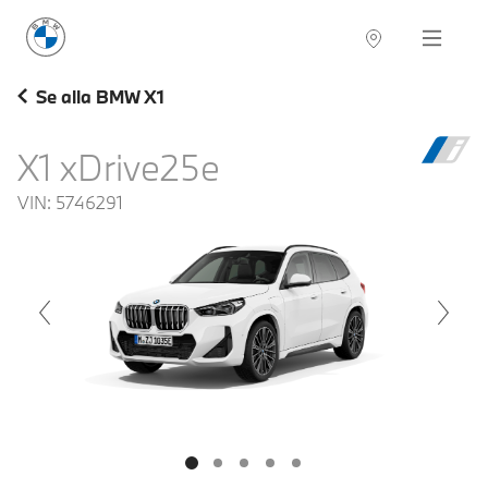
BMW Sverige
Navigation
Hitta återförsäljare
Se alla BMW X1
X1 xDrive25e
VIN:
5746291
voius
Next