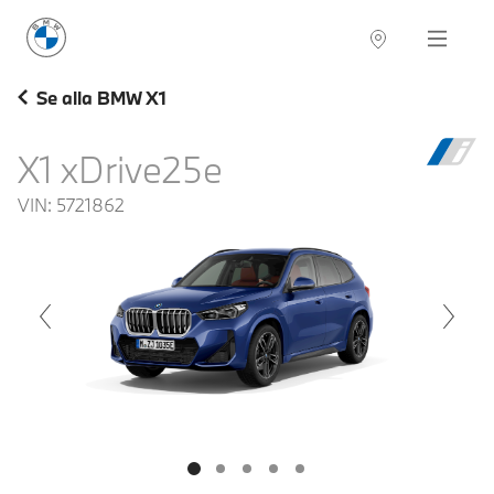
BMW Sverige
Navigation
Hitta återförsäljare
Se alla BMW X1
X1 xDrive25e
VIN:
5721862
voius
Next