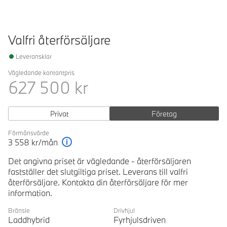
Valfri återförsäljare
Leveransklar
Vägledande kontantpris
627 500
kr
Privat
Företag
Förmånsvärde
3 558
kr/mån
Förklaring
Det angivna priset är vägledande - återförsäljaren
fastställer det slutgiltiga priset. Leverans till valfri
återförsäljare. Kontakta din återförsäljare för mer
information.
Bränsle
Drivhjul
Laddhybrid
Fyrhjulsdriven