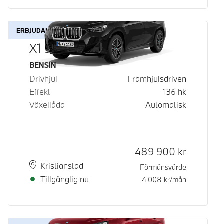
ERBJUDANDE
X1 sDrive18i
Bränsle
BENSIN
Drivhjul
Framhjulsdriven
Effekt
136
hk
Växellåda
Automatisk
Kontantpris
489 900
kr
Plats
Leveranstid
Kristianstad
Förmånsvärde
Tillgänglig nu
4 008
kr/mån