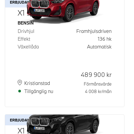
ERBJUDANDE
X1 sDrive18i
Bränsle
BENSIN
Drivhjul
Framhjulsdriven
Effekt
136
hk
Växellåda
Automatisk
Kontantpris
489 900
kr
Plats
Leveranstid
Kristianstad
Förmånsvärde
Tillgänglig nu
4 008
kr/mån
ERBJUDANDE
X1 sDrive18i