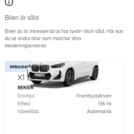
Bilen är såld
Bilen du är intresserad av har tyvärr blivit såld. Här kan
du se andra bilar som matchar dina
bevakningskriterier.
ERBJUDANDE
X1 sDrive18i
Bränsle
BENSIN
Drivhjul
Framhjulsdriven
Effekt
136
hk
Växellåda
Automatisk