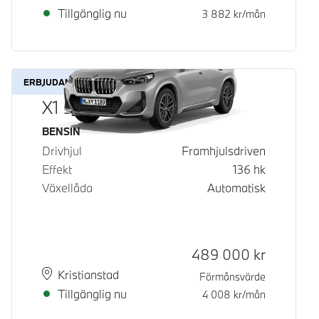
Tillgänglig nu
3 882
kr/mån
ERBJUDANDE
X1 sDrive18i
Bränsle
BENSIN
Drivhjul
Framhjulsdriven
Effekt
136
hk
Växellåda
Automatisk
Kontantpris
489 000
kr
Plats
Leveranstid
Kristianstad
Förmånsvärde
Tillgänglig nu
4 008
kr/mån