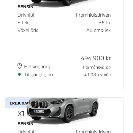
Bränsle
BENSIN
Drivhjul
Framhjulsdriven
Effekt
136
hk
Växellåda
Automatisk
Kontantpris
494 900
kr
Plats
Leveranstid
Helsingborg
Förmånsvärde
Tillgänglig nu
4 008
kr/mån
ERBJUDANDE
X1 sDrive18i
Bränsle
BENSIN
Drivhjul
Framhjulsdriven