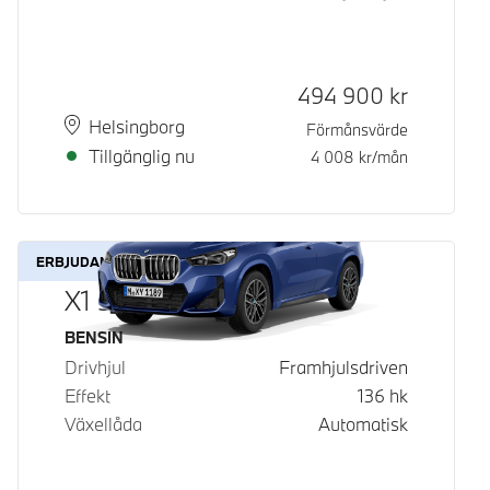
Kontantpris
494 900
kr
Plats
Leveranstid
Helsingborg
Förmånsvärde
Tillgänglig nu
4 008
kr/mån
ERBJUDANDE
X1 sDrive18i
Bränsle
BENSIN
Drivhjul
Framhjulsdriven
Effekt
136
hk
Växellåda
Automatisk