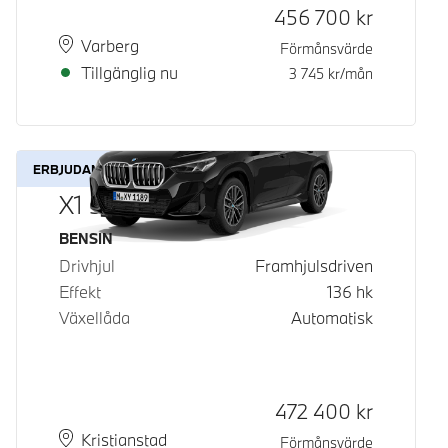
Kontantpris
456 700
kr
Plats
Leveranstid
Varberg
Förmånsvärde
Tillgänglig nu
3 745
kr/mån
ERBJUDANDE
X1 sDrive18i
Bränsle
BENSIN
Drivhjul
Framhjulsdriven
Effekt
136
hk
Växellåda
Automatisk
Kontantpris
472 400
kr
Plats
Leveranstid
Kristianstad
Förmånsvärde