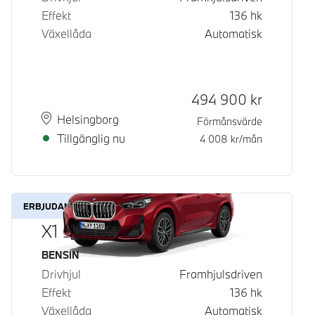
Effekt
136
hk
Växellåda
Automatisk
Kontantpris
494 900
kr
Plats
Leveranstid
Helsingborg
Förmånsvärde
Tillgänglig nu
4 008
kr/mån
ERBJUDANDE
X1 sDrive18i
Bränsle
BENSIN
Drivhjul
Framhjulsdriven
Effekt
136
hk
Växellåda
Automatisk