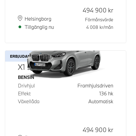
Kontantpris
494 900
kr
Plats
Leveranstid
Helsingborg
Förmånsvärde
Tillgänglig nu
4 008
kr/mån
ERBJUDANDE
X1 sDrive18i
Bränsle
BENSIN
Drivhjul
Framhjulsdriven
Effekt
136
hk
Växellåda
Automatisk
Kontantpris
494 900
kr