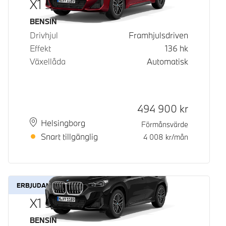
X1 sDrive18i
Bränsle
BENSIN
Drivhjul
Framhjulsdriven
Effekt
136
hk
Växellåda
Automatisk
Kontantpris
494 900
kr
Plats
Leveranstid
Helsingborg
Förmånsvärde
Snart tillgänglig
4 008
kr/mån
ERBJUDANDE
X1 sDrive18i
Bränsle
BENSIN