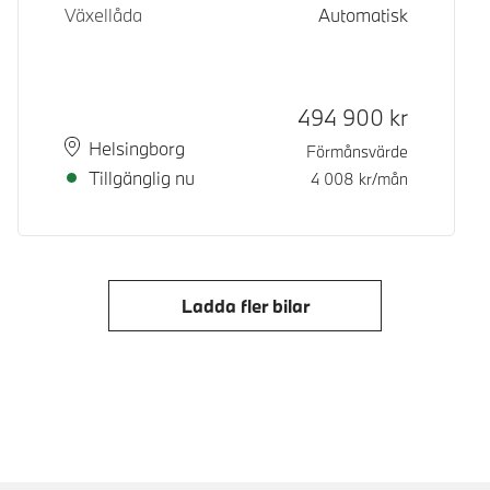
Växellåda
Automatisk
Kontantpris
494 900
kr
Plats
Leveranstid
Helsingborg
Förmånsvärde
Tillgänglig nu
4 008
kr/mån
Ladda fler bilar