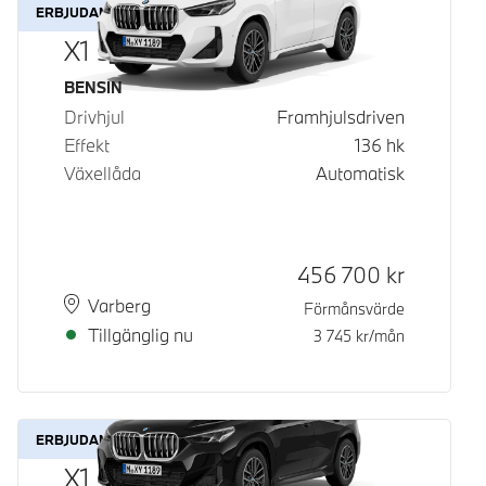
ERBJUDANDE
X1 sDrive18i
Bränsle
BENSIN
Drivhjul
Framhjulsdriven
Effekt
136
hk
Växellåda
Automatisk
Kontantpris
456 700
kr
Plats
Leveranstid
Varberg
Förmånsvärde
Tillgänglig nu
3 745
kr/mån
ERBJUDANDE
X1 sDrive18i