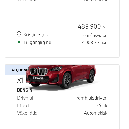
Kontantpris
489 900
kr
Plats
Leveranstid
Kristianstad
Förmånsvärde
Tillgänglig nu
4 008
kr/mån
ERBJUDANDE
X1 sDrive18i
Bränsle
BENSIN
Drivhjul
Framhjulsdriven
Effekt
136
hk
Växellåda
Automatisk