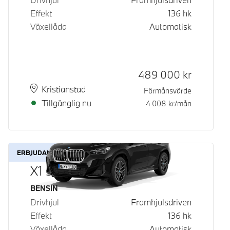
Effekt
136
hk
Växellåda
Automatisk
Kontantpris
489 000
kr
Plats
Leveranstid
Kristianstad
Förmånsvärde
Tillgänglig nu
4 008
kr/mån
ERBJUDANDE
X1 sDrive18i
Bränsle
BENSIN
Drivhjul
Framhjulsdriven
Effekt
136
hk
Växellåda
Automatisk