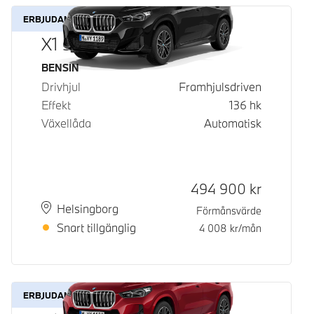
ERBJUDANDE
X1 sDrive18i
Bränsle
BENSIN
Drivhjul
Framhjulsdriven
Effekt
136
hk
Växellåda
Automatisk
Kontantpris
494 900
kr
Plats
Leveranstid
Helsingborg
Förmånsvärde
Snart tillgänglig
4 008
kr/mån
ERBJUDANDE