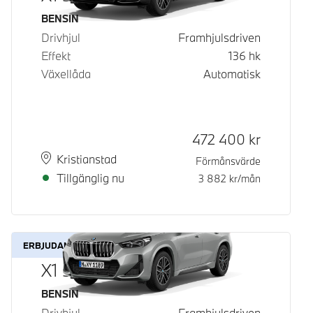
Bränsle
BENSIN
Drivhjul
Framhjulsdriven
Effekt
136
hk
Växellåda
Automatisk
Kontantpris
472 400
kr
Plats
Leveranstid
Kristianstad
Förmånsvärde
Tillgänglig nu
3 882
kr/mån
ERBJUDANDE
X1 sDrive18i
Bränsle
BENSIN
Drivhjul
Framhjulsdriven