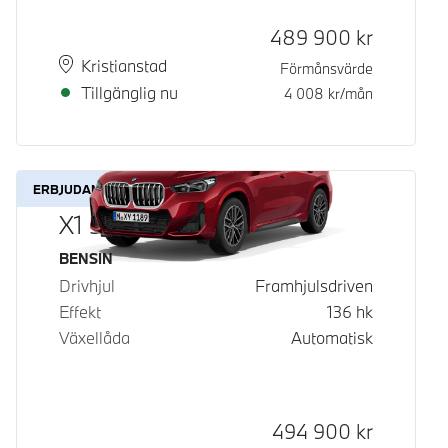
Kontantpris
489 900
kr
Plats
Leveranstid
Kristianstad
Förmånsvärde
Tillgänglig nu
4 008
kr/mån
ERBJUDANDE
X1 sDrive18i
Bränsle
BENSIN
Drivhjul
Framhjulsdriven
Effekt
136
hk
Växellåda
Automatisk
Kontantpris
494 900
kr