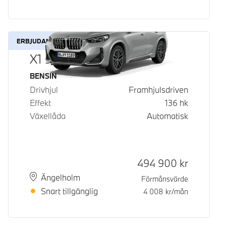
ERBJUDANDE
X1 sDrive18i
Bränsle
BENSIN
Drivhjul
Framhjulsdriven
Effekt
136
hk
Växellåda
Automatisk
Kontantpris
494 900
kr
Plats
Leveranstid
Ängelholm
Förmånsvärde
Snart tillgänglig
4 008
kr/mån