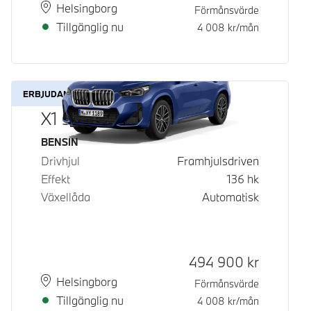
Plats
Leveranstid
Helsingborg
Förmånsvärde
Tillgänglig nu
4 008
kr/mån
ERBJUDANDE
X1 sDrive18i
Bränsle
BENSIN
Drivhjul
Framhjulsdriven
Effekt
136
hk
Växellåda
Automatisk
Kontantpris
494 900
kr
Plats
Leveranstid
Helsingborg
Förmånsvärde
Tillgänglig nu
4 008
kr/mån