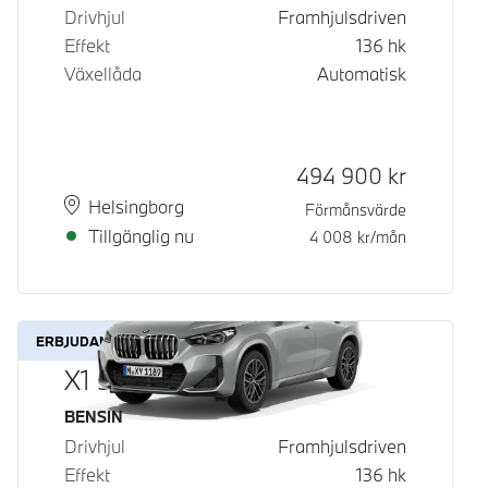
Drivhjul
Framhjulsdriven
Effekt
136
hk
Växellåda
Automatisk
Kontantpris
494 900
kr
Plats
Leveranstid
Helsingborg
Förmånsvärde
Tillgänglig nu
4 008
kr/mån
ERBJUDANDE
X1 sDrive18i
Bränsle
BENSIN
Drivhjul
Framhjulsdriven
Effekt
136
hk