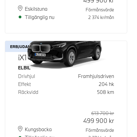
499 900
kr
Plats
Leveranstid
Eskilstuna
Förmånsvärde
Tillgänglig nu
2 374
kr/mån
ERBJUDANDE
iX1 eDrive20
Bränsle
ELBIL
Drivhjul
Framhjulsdriven
Effekt
204
hk
Räckvidd
508
km
613 700
kr
Rek. ord p
Kontantpri
499 900
kr
Plats
Leveranstid
Kungsbacka
Förmånsvärde