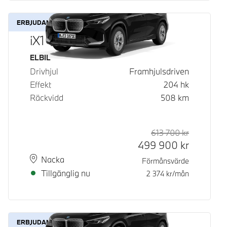
ERBJUDANDE
iX1 eDrive20
Bränsle
ELBIL
Drivhjul
Framhjulsdriven
Effekt
204
hk
Räckvidd
508
km
613 700
kr
Rek. ord p
Kontantpri
499 900
kr
Plats
Leveranstid
Nacka
Förmånsvärde
Tillgänglig nu
2 374
kr/mån
ERBJUDANDE