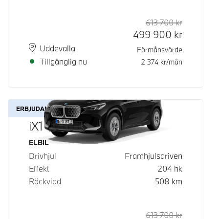
613 700
kr
Rek. ord p
Kontantpri
499 900
kr
Plats
Leveranstid
Uddevalla
Förmånsvärde
Tillgänglig nu
2 374
kr/mån
ERBJUDANDE
iX1 eDrive20
Bränsle
ELBIL
Drivhjul
Framhjulsdriven
Effekt
204
hk
Räckvidd
508
km
613 700
kr
Rek. ord p
Kontantpri