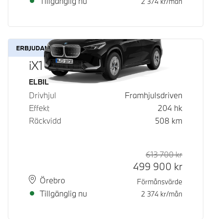
Tillgänglig nu
2 374
kr/mån
ERBJUDANDE
iX1 eDrive20
Bränsle
ELBIL
Drivhjul
Framhjulsdriven
Effekt
204
hk
Räckvidd
508
km
613 700
kr
Rek. ord p
Kontantpri
499 900
kr
Plats
Leveranstid
Örebro
Förmånsvärde
Tillgänglig nu
2 374
kr/mån