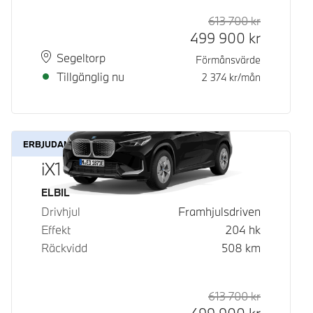
613 700
kr
Rek. ord p
Kontantpri
499 900
kr
Plats
Leveranstid
Segeltorp
Förmånsvärde
Tillgänglig nu
2 374
kr/mån
ERBJUDANDE
iX1 eDrive20
Bränsle
ELBIL
Drivhjul
Framhjulsdriven
Effekt
204
hk
Räckvidd
508
km
613 700
kr
Rek. ord p
Kontantpri