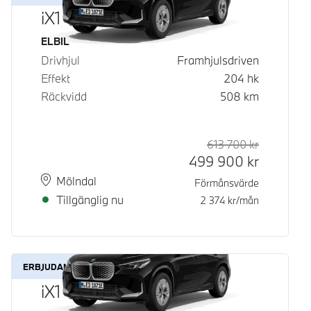
iX1 eDrive20
Bränsle
ELBIL
Drivhjul
Framhjulsdriven
Effekt
204
hk
Räckvidd
508
km
613 700
kr
Rek. ord p
Kontantpri
499 900
kr
Plats
Leveranstid
Mölndal
Förmånsvärde
Tillgänglig nu
2 374
kr/mån
ERBJUDANDE
iX1 eDrive20