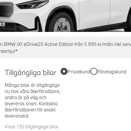
en BMW iX1 eDrive20 Active Edition från 5 995 kr/mån inkl ser
nterhjul*
Tillgängliga bilar
Privatkund
Företagskund
Många bilar är tillgängliga
nu hos våra återförsäljare,
andra är på väg och
levereras snart. Kontakta
återförsäljaren för exakt
leveranstid.
Visar 135 tillgängliga bilar