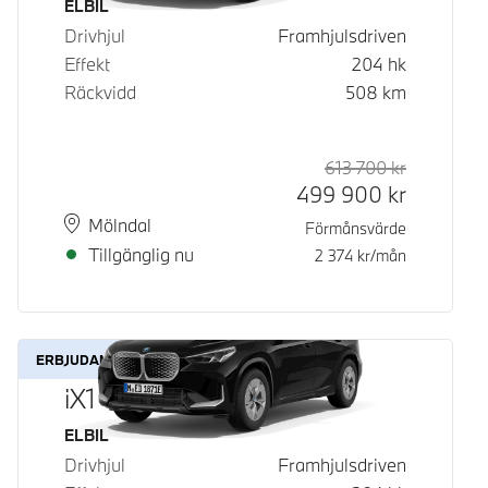
Bränsle
ELBIL
Drivhjul
Framhjulsdriven
Effekt
204
hk
Räckvidd
508
km
613 700
kr
Rek. ord p
Kontantpri
499 900
kr
Plats
Leveranstid
Mölndal
Förmånsvärde
Tillgänglig nu
2 374
kr/mån
ERBJUDANDE
iX1 eDrive20
Bränsle
ELBIL
Drivhjul
Framhjulsdriven