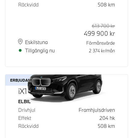
Räckvidd
508
km
613 700
kr
Rek. ord p
Kontantpri
499 900
kr
Plats
Leveranstid
Eskilstuna
Förmånsvärde
Tillgänglig nu
2 374
kr/mån
ERBJUDANDE
iX1 eDrive20
Bränsle
ELBIL
Drivhjul
Framhjulsdriven
Effekt
204
hk
Räckvidd
508
km