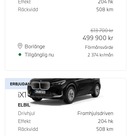
Effekt
204
hk
Räckvidd
508
km
613 700
kr
Rek. ord p
Kontantpri
499 900
kr
Plats
Leveranstid
Borlänge
Förmånsvärde
Tillgänglig nu
2 374
kr/mån
ERBJUDANDE
iX1 eDrive20
Bränsle
ELBIL
Drivhjul
Framhjulsdriven
Effekt
204
hk
Räckvidd
508
km