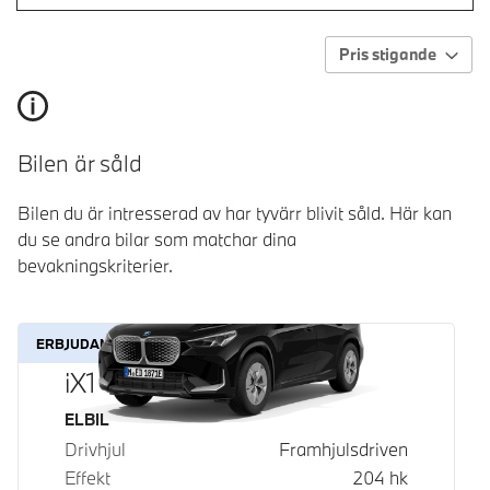
Pris stigande
Bilen är såld
Bilen du är intresserad av har tyvärr blivit såld. Här kan
du se andra bilar som matchar dina
bevakningskriterier.
ERBJUDANDE
iX1 eDrive20
Bränsle
ELBIL
Drivhjul
Framhjulsdriven
Effekt
204
hk