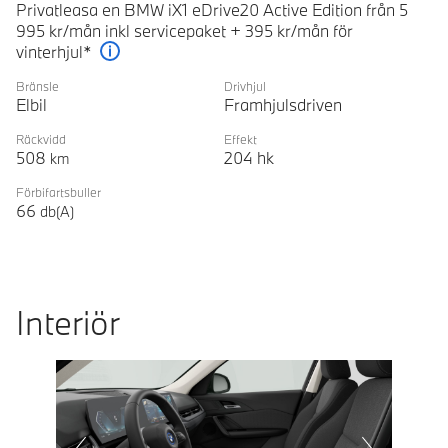
Privatleasa en BMW iX1 eDrive20 Active Edition från 5
995 kr/mån inkl servicepaket + 395 kr/mån för
vinterhjul*
Förklaring
Bränsle
Drivhjul
Elbil
Framhjulsdriven
Räckvidd
Effekt
508
204
hk
km
Förbifartsbuller
66
db(A)
Interiör
Prevoius