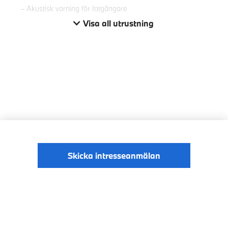
Akustisk varning för fotgängare
Visa all utrustning
Skicka intresseanmälan
© BMW Sverige
Digital Services Act
Data Privacy
2026
Cookies