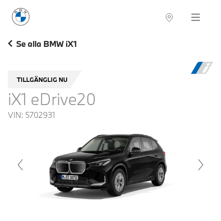
BMW Sverige
Navigation
Hitta återförsäljare
Se alla BMW iX1
TILLGÄNGLIG NU
iX1 eDrive20
VIN:
5702931
voius
Next