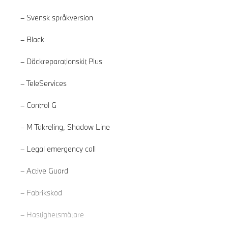
Svensk språkversion
Black
Däckreparationskit Plus
TeleServices
Control G
M Takreling, Shadow Line
Legal emergency call
Läs mer
Active Guard
Fabrikskod
Hastighetsmätare