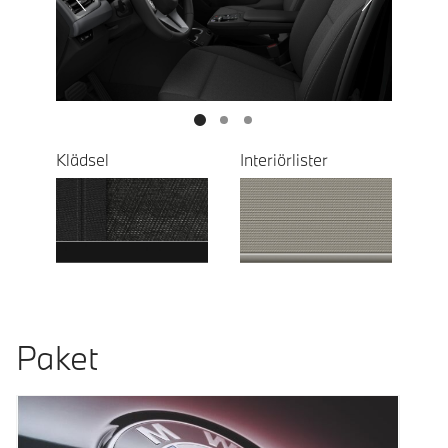
Next
Klädsel
Interiörlister
Paket