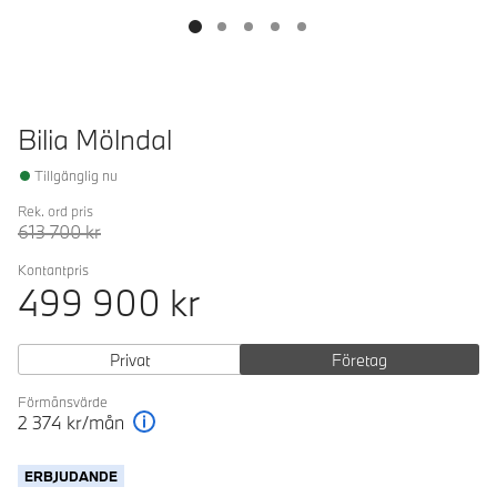
Bilia Mölndal
Tillgänglig nu
Rek. ord pris
613 700
kr
Kontantpris
499 900
kr
Privat
Företag
Förmånsvärde
2 374
kr/mån
Förklaring
ERBJUDANDE