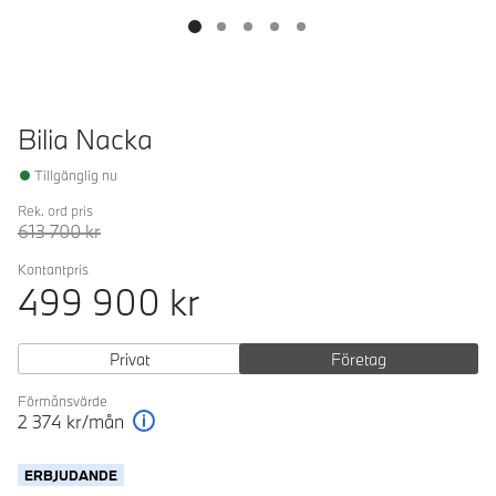
Bilia Nacka
Tillgänglig nu
Rek. ord pris
613 700
kr
Kontantpris
499 900
kr
Privat
Företag
Förmånsvärde
2 374
kr/mån
Förklaring
ERBJUDANDE