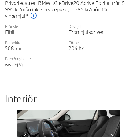
Privatleasa en BMW iX1 eDrive20 Active Edition från 5
995 kr/mån inkl servicepaket + 395 kr/mån för
vinterhjul*
Förklaring
Bränsle
Drivhjul
Elbil
Framhjulsdriven
Räckvidd
Effekt
508
204
hk
km
Förbifartsbuller
66
db(A)
Interiör
Prevoius