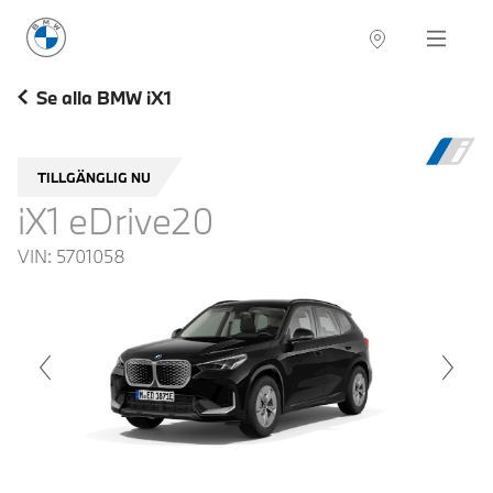
BMW Sverige
Navigation
Hitta återförsäljare
Se alla BMW iX1
TILLGÄNGLIG NU
iX1 eDrive20
VIN:
5701058
voius
Next