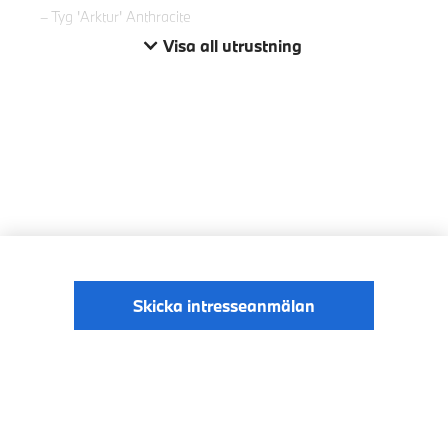
Tyg 'Arktur' Anthracite
Visa all utrustning
Skicka intresseanmälan
© BMW Sverige
Digital Services Act
Data Privacy
2026
Cookies