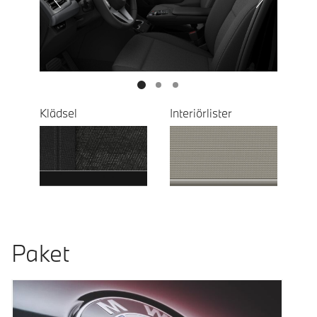
Next
Klädsel
Interiörlister
Paket