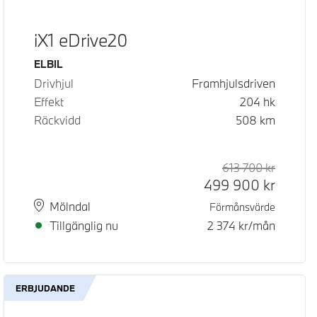
iX1 eDrive20
Bränsle
ELBIL
Drivhjul
Framhjulsdriven
Effekt
204
hk
Räckvidd
508
km
d pris
pris
613 700
kr
Rek. ord
Kontant
499 900
kr
Plats
Leveranstid
Mölndal
Förmånsvärde
Tillgänglig nu
2 374
kr/mån
ERBJUDANDE