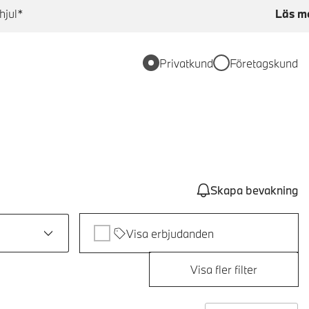
hjul*
Läs m
Privatkund
Företagskund
Skapa bevakning
Visa erbjudanden
Visa fler filter