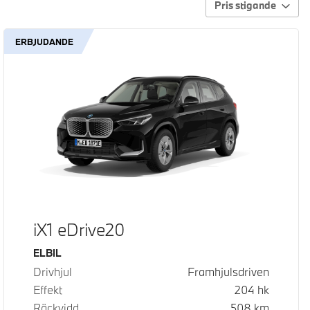
Pris stigande
ERBJUDANDE
iX1 eDrive20
Bränsle
ELBIL
Drivhjul
Framhjulsdriven
Effekt
204
hk
Räckvidd
508
km