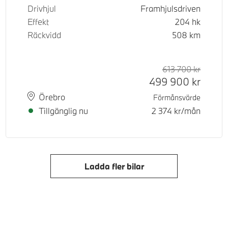
Drivhjul
Framhjulsdriven
Effekt
204
hk
Räckvidd
508
km
d pris
tpris
613 700
kr
Rek. or
Kontant
499 900
kr
Plats
Leveranstid
Örebro
Förmånsvärde
Tillgänglig nu
2 374
kr/mån
Ladda fler bilar