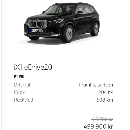
iX1 eDrive20
Bränsle
ELBIL
Drivhjul
Framhjulsdriven
Effekt
204
hk
Räckvidd
508
km
d pris
pris
613 700
kr
Rek. ord
Kontant
499 900
kr