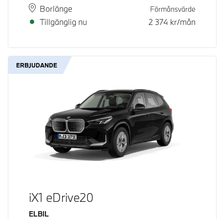
Plats
Leveranstid
Borlänge
Förmånsvärde
Tillgänglig nu
2 374
kr/mån
ERBJUDANDE
iX1 eDrive20
Bränsle
ELBIL