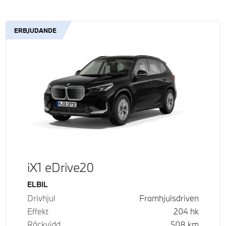
ERBJUDANDE
iX1 eDrive20
Bränsle
ELBIL
Drivhjul
Framhjulsdriven
Effekt
204
hk
Räckvidd
508
km