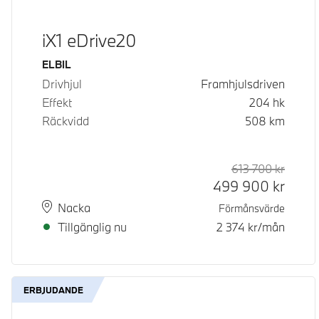
iX1 eDrive20
Bränsle
ELBIL
Drivhjul
Framhjulsdriven
Effekt
204
hk
Räckvidd
508
km
613 700
kr
Rek. or
Kontan
499 900
kr
Plats
Leveranstid
Nacka
Förmånsvärde
Tillgänglig nu
2 374
kr/mån
ERBJUDANDE