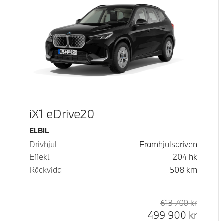
iX1 eDrive20
Bränsle
ELBIL
Drivhjul
Framhjulsdriven
Effekt
204
hk
Räckvidd
508
km
613 700
kr
Rek. or
Kontan
499 900
kr