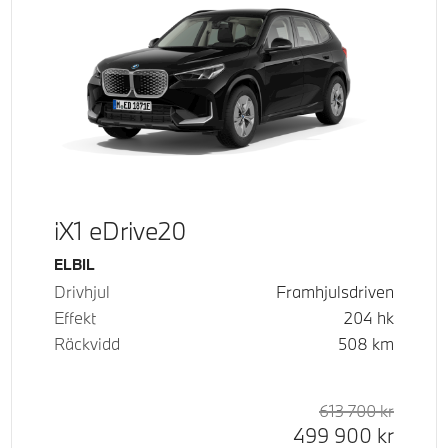
iX1 eDrive20
Bränsle
ELBIL
Drivhjul
Framhjulsdriven
Effekt
204
hk
Räckvidd
508
km
d pris
tpris
613 700
kr
Rek. or
Kontant
499 900
kr