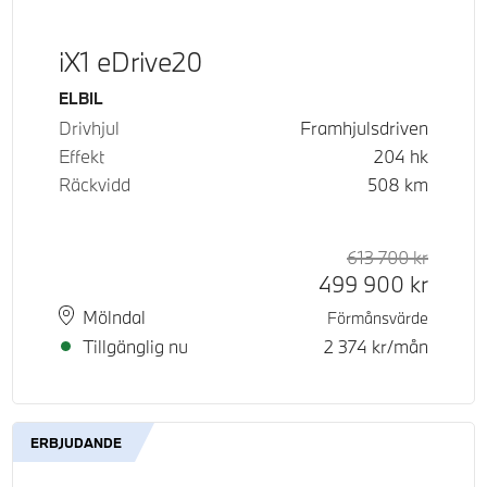
iX1 eDrive20
Bränsle
ELBIL
Drivhjul
Framhjulsdriven
Effekt
204
hk
Räckvidd
508
km
d pris
tpris
613 700
kr
Rek. or
Kontant
499 900
kr
Plats
Leveranstid
Mölndal
Förmånsvärde
Tillgänglig nu
2 374
kr/mån
ERBJUDANDE