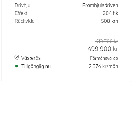
Drivhjul
Framhjulsdriven
Effekt
204
hk
Räckvidd
508
km
d pris
pris
613 700
kr
Rek. ord
Kontant
499 900
kr
Plats
Leveranstid
Västerås
Förmånsvärde
Tillgänglig nu
2 374
kr/mån