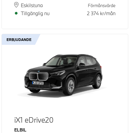
Plats
Leveranstid
Eskilstuna
Förmånsvärde
Tillgänglig nu
2 374
kr/mån
ERBJUDANDE
iX1 eDrive20
Bränsle
ELBIL