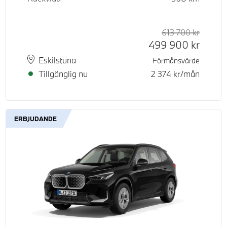
613 700
kr
Rek. or
Kontant
499 900
kr
Plats
Leveranstid
Eskilstuna
Förmånsvärde
Tillgänglig nu
2 374
kr/mån
ERBJUDANDE