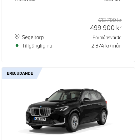
d pris
pris
613 700
kr
Rek. ord
Kontant
499 900
kr
Plats
Leveranstid
Segeltorp
Förmånsvärde
Tillgänglig nu
2 374
kr/mån
ERBJUDANDE