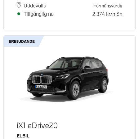
Plats
Leveranstid
Uddevalla
Förmånsvärde
Tillgänglig nu
2 374
kr/mån
ERBJUDANDE
iX1 eDrive20
Bränsle
ELBIL