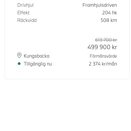
Drivhjul
Framhjulsdriven
Effekt
204
hk
Räckvidd
508
km
613 700
kr
Rek. or
Kontan
499 900
kr
Plats
Leveranstid
Kungsbacka
Förmånsvärde
Tillgänglig nu
2 374
kr/mån