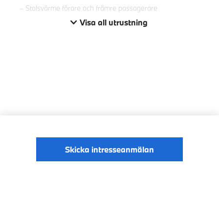
Stolsvärme förare och främre passagerare
Visa all utrustning
Skicka intresseanmälan
© BMW Sverige
Digital Services Act
Data Privacy
2026
Cookies