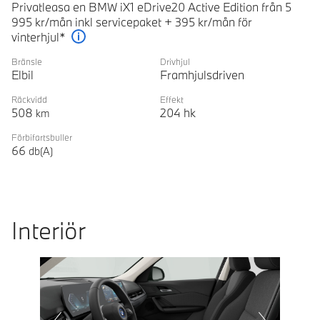
Privatleasa en BMW iX1 eDrive20 Active Edition från 5
995 kr/mån inkl servicepaket + 395 kr/mån för
vinterhjul*
Förklaring
Bränsle
Drivhjul
Elbil
Framhjulsdriven
Räckvidd
Effekt
508
204
hk
km
Förbifartsbuller
66
db(A)
Interiör
Prevoius