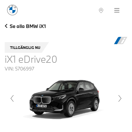
BMW Sverige
Navigation
Hitta återförsäljare
Se alla BMW iX1
TILLGÄNGLIG NU
iX1 eDrive20
VIN:
5706997
voius
Next