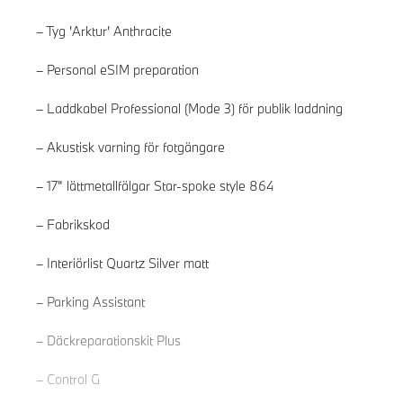
Tyg 'Arktur' Anthracite
Personal eSIM preparation
Laddkabel Professional (Mode 3) för publik laddning
Akustisk varning för fotgängare
17" lättmetallfälgar Star-spoke style 864
Fabrikskod
Interiörlist Quartz Silver matt
Läs mer
Parking Assistant
Däckreparationskit Plus
Control G