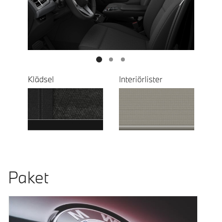
Next
Klädsel
Interiörlister
Paket