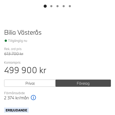
Bilia Västerås
Tillgänglig nu
Rek. ord pris
613 700
kr
Kontantpris
499 900
kr
Privat
Företag
Förmånsvärde
2 374
kr/mån
Förklaring
ERBJUDANDE