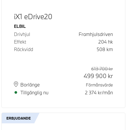
iX1 eDrive20
Bränsle
ELBIL
Drivhjul
Framhjulsdriven
Effekt
204
hk
Räckvidd
508
km
d pris
pris
613 700
kr
Rek. ord
Kontant
499 900
kr
Plats
Leveranstid
Borlänge
Förmånsvärde
Tillgänglig nu
2 374
kr/mån
ERBJUDANDE