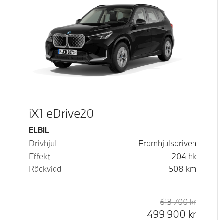
iX1 eDrive20
Bränsle
ELBIL
Drivhjul
Framhjulsdriven
Effekt
204
hk
Räckvidd
508
km
613 700
kr
Rek. or
Kontan
499 900
kr