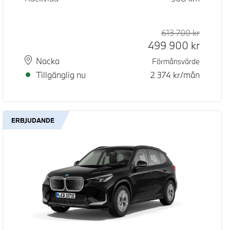
d pris
pris
613 700
kr
Rek. ord
Kontant
499 900
kr
Plats
Leveranstid
Nacka
Förmånsvärde
Tillgänglig nu
2 374
kr/mån
ERBJUDANDE