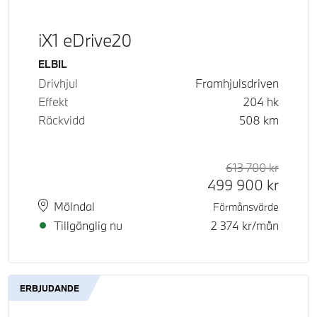
iX1 eDrive20
Bränsle
ELBIL
Drivhjul
Framhjulsdriven
Effekt
204
hk
Räckvidd
508
km
d pris
tpris
613 700
kr
Rek. or
Kontant
499 900
kr
Plats
Leveranstid
Mölndal
Förmånsvärde
Tillgänglig nu
2 374
kr/mån
ERBJUDANDE