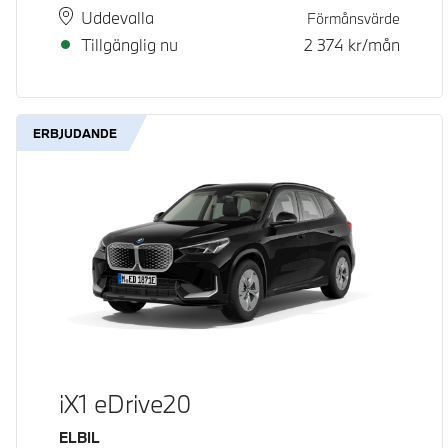
Plats
Leveranstid
Uddevalla
Förmånsvärde
Tillgänglig nu
2 374
kr/mån
ERBJUDANDE
iX1 eDrive20
Bränsle
ELBIL