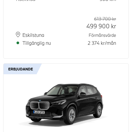
613 700
kr
Rek. or
Kontant
499 900
kr
Plats
Leveranstid
Eskilstuna
Förmånsvärde
Tillgänglig nu
2 374
kr/mån
ERBJUDANDE