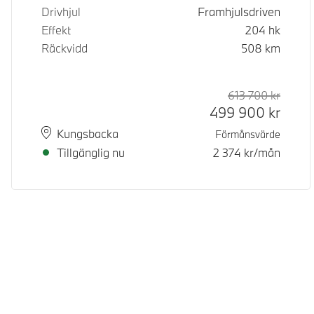
Drivhjul
Framhjulsdriven
Effekt
204
hk
Räckvidd
508
km
613 700
kr
Rek. or
Kontan
499 900
kr
Plats
Leveranstid
Kungsbacka
Förmånsvärde
Tillgänglig nu
2 374
kr/mån