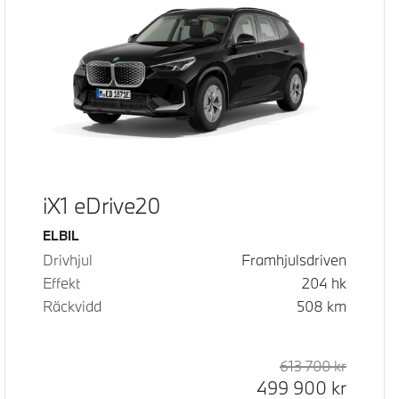
iX1 eDrive20
Bränsle
ELBIL
Drivhjul
Framhjulsdriven
Effekt
204
hk
Räckvidd
508
km
d pris
pris
613 700
kr
Rek. ord
Kontant
499 900
kr