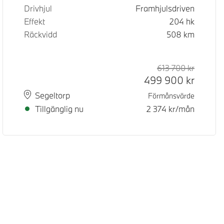
Drivhjul
Framhjulsdriven
Effekt
204
hk
Räckvidd
508
km
d pris
pris
613 700
kr
Rek. ord
Kontant
499 900
kr
Plats
Leveranstid
Segeltorp
Förmånsvärde
Tillgänglig nu
2 374
kr/mån