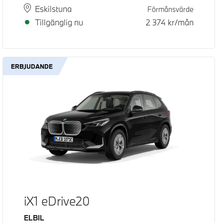
Plats
Leveranstid
Eskilstuna
Förmånsvärde
Tillgänglig nu
2 374
kr/mån
ERBJUDANDE
iX1 eDrive20
Bränsle
ELBIL