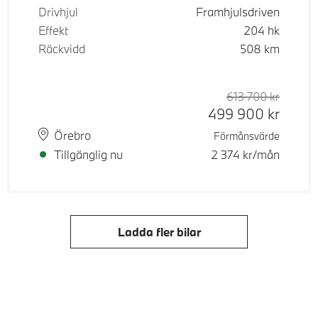
Drivhjul
Framhjulsdriven
Effekt
204
hk
Räckvidd
508
km
d pris
tpris
613 700
kr
Rek. or
Kontant
499 900
kr
Plats
Leveranstid
Örebro
Förmånsvärde
Tillgänglig nu
2 374
kr/mån
Ladda fler bilar