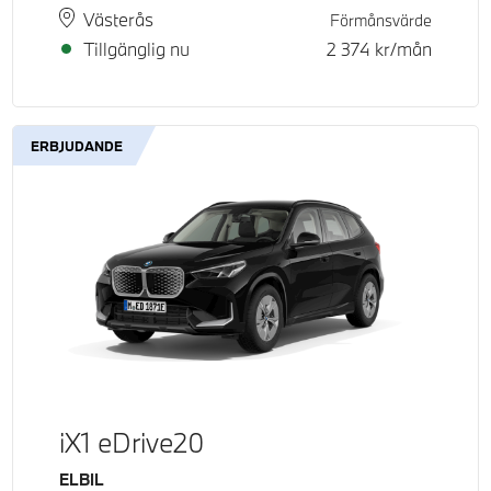
Plats
Leveranstid
Västerås
Förmånsvärde
Tillgänglig nu
2 374
kr/mån
ERBJUDANDE
iX1 eDrive20
Bränsle
ELBIL