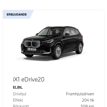
ERBJUDANDE
iX1 eDrive20
Bränsle
ELBIL
Drivhjul
Framhjulsdriven
Effekt
204
hk
Räckvidd
508
km