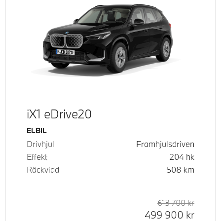
iX1 eDrive20
Bränsle
ELBIL
Drivhjul
Framhjulsdriven
Effekt
204
hk
Räckvidd
508
km
d pris
tpris
613 700
kr
Rek. or
Kontant
499 900
kr