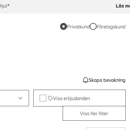
hjul*
Läs m
Privatkund
Företagskund
Skapa bevakning
Visa erbjudanden
Visa fler filter