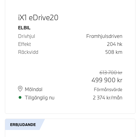
iX1 eDrive20
Bränsle
ELBIL
Drivhjul
Framhjulsdriven
Effekt
204
hk
Räckvidd
508
km
613 700
kr
Rek. or
Kontan
499 900
kr
Plats
Leveranstid
Mölndal
Förmånsvärde
Tillgänglig nu
2 374
kr/mån
ERBJUDANDE