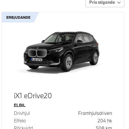
Pris stigande
ERBJUDANDE
iX1 eDrive20
Bränsle
ELBIL
Drivhjul
Framhjulsdriven
Effekt
204
hk
Räckvidd
508
km