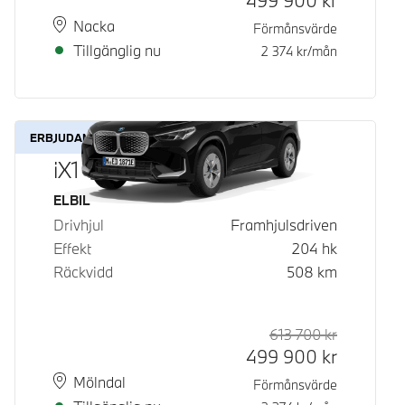
499 900
kr
Plats
Leveranstid
Nacka
Förmånsvärde
Tillgänglig nu
2 374
kr/mån
ERBJUDANDE
iX1 eDrive20
Bränsle
ELBIL
Drivhjul
Framhjulsdriven
Effekt
204
hk
Räckvidd
508
km
613 700
kr
Rek. ord p
Kontantpri
499 900
kr
Plats
Leveranstid
Mölndal
Förmånsvärde