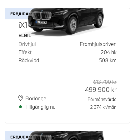
ERBJUDANDE
iX1 eDrive20
Bränsle
ELBIL
Drivhjul
Framhjulsdriven
Effekt
204
hk
Räckvidd
508
km
613 700
kr
Rek. ord p
Kontantpri
499 900
kr
Plats
Leveranstid
Borlänge
Förmånsvärde
Tillgänglig nu
2 374
kr/mån
ERBJUDANDE