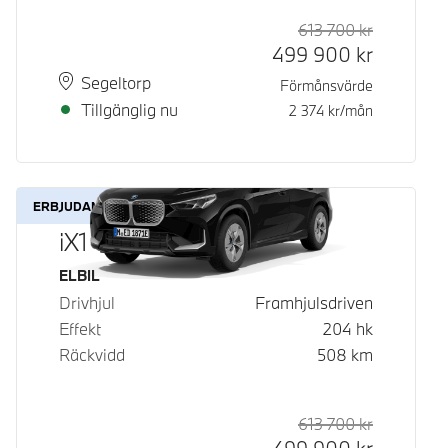
613 700
kr
Rek. ord p
Kontantpri
499 900
kr
Plats
Leveranstid
Segeltorp
Förmånsvärde
Tillgänglig nu
2 374
kr/mån
ERBJUDANDE
iX1 eDrive20
Bränsle
ELBIL
Drivhjul
Framhjulsdriven
Effekt
204
hk
Räckvidd
508
km
613 700
kr
Rek. ord p
Kontantpri