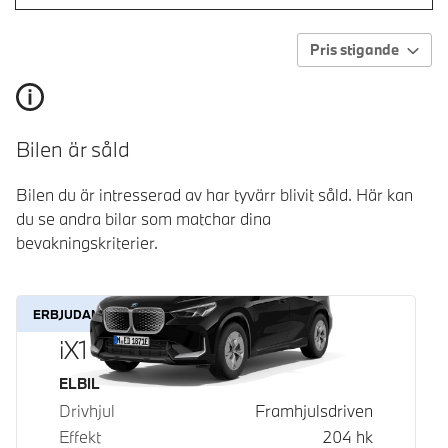
Pris stigande
Bilen är såld
Bilen du är intresserad av har tyvärr blivit såld. Här kan
du se andra bilar som matchar dina
bevakningskriterier.
ERBJUDANDE
iX1 eDrive20
Bränsle
ELBIL
Drivhjul
Framhjulsdriven
Effekt
204
hk