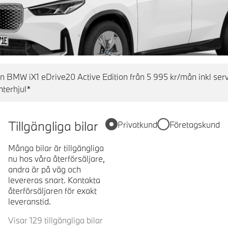
en BMW iX1 eDrive20 Active Edition från 5 995 kr/mån inkl ser
nterhjul*
Tillgängliga bilar
Privatkund
Företagskund
Många bilar är tillgängliga
nu hos våra återförsäljare,
andra är på väg och
levereras snart. Kontakta
återförsäljaren för exakt
leveranstid.
Visar 129 tillgängliga bilar