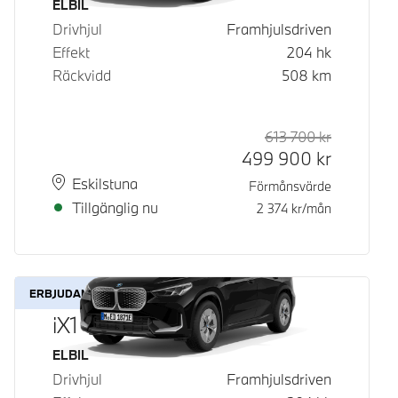
Bränsle
ELBIL
Drivhjul
Framhjulsdriven
Effekt
204
hk
Räckvidd
508
km
613 700
kr
Rek. ord p
Kontantpri
499 900
kr
Plats
Leveranstid
Eskilstuna
Förmånsvärde
Tillgänglig nu
2 374
kr/mån
ERBJUDANDE
iX1 eDrive20
Bränsle
ELBIL
Drivhjul
Framhjulsdriven