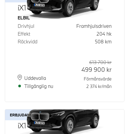
iX1 eDrive20
Bränsle
ELBIL
Drivhjul
Framhjulsdriven
Effekt
204
hk
Räckvidd
508
km
613 700
kr
Rek. ord p
Kontantpri
499 900
kr
Plats
Leveranstid
Uddevalla
Förmånsvärde
Tillgänglig nu
2 374
kr/mån
ERBJUDANDE
iX1 eDrive20