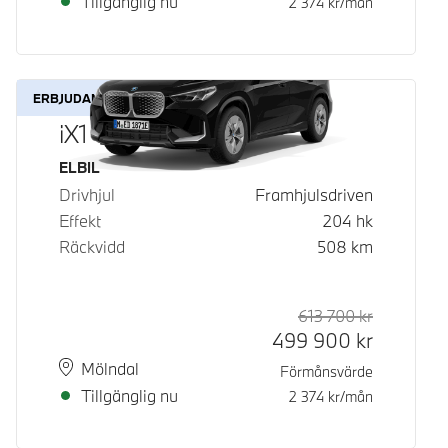
Tillgänglig nu
2 374
kr/mån
ERBJUDANDE
iX1 eDrive20
Bränsle
ELBIL
Drivhjul
Framhjulsdriven
Effekt
204
hk
Räckvidd
508
km
613 700
kr
Rek. ord p
Kontantpri
499 900
kr
Plats
Leveranstid
Mölndal
Förmånsvärde
Tillgänglig nu
2 374
kr/mån