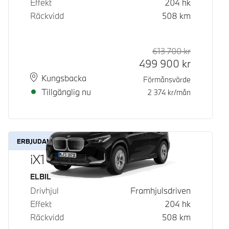
Effekt
204
hk
Räckvidd
508
km
613 700
kr
Rek. ord p
Kontantpri
499 900
kr
Plats
Leveranstid
Kungsbacka
Förmånsvärde
Tillgänglig nu
2 374
kr/mån
ERBJUDANDE
iX1 eDrive20
Bränsle
ELBIL
Drivhjul
Framhjulsdriven
Effekt
204
hk
Räckvidd
508
km