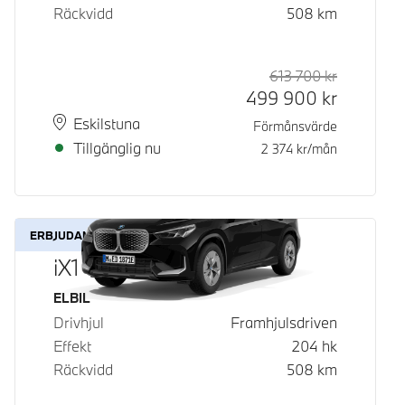
Räckvidd
508
km
613 700
kr
Rek. ord p
Kontantpri
499 900
kr
Plats
Leveranstid
Eskilstuna
Förmånsvärde
Tillgänglig nu
2 374
kr/mån
ERBJUDANDE
iX1 eDrive20
Bränsle
ELBIL
Drivhjul
Framhjulsdriven
Effekt
204
hk
Räckvidd
508
km