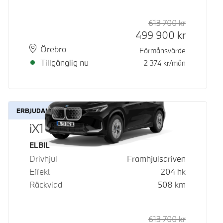
613 700
kr
Rek. ord p
Kontantpri
499 900
kr
Plats
Leveranstid
Örebro
Förmånsvärde
Tillgänglig nu
2 374
kr/mån
ERBJUDANDE
iX1 eDrive20
Bränsle
ELBIL
Drivhjul
Framhjulsdriven
Effekt
204
hk
Räckvidd
508
km
613 700
kr
Rek. ord p
Kontantpri