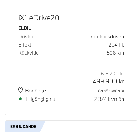
iX1 eDrive20
Bränsle
ELBIL
Drivhjul
Framhjulsdriven
Effekt
204
hk
Räckvidd
508
km
613 700
kr
Rek. or
Kontan
499 900
kr
Plats
Leveranstid
Borlänge
Förmånsvärde
Tillgänglig nu
2 374
kr/mån
ERBJUDANDE