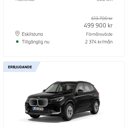
613 700
kr
Rek. or
Kontant
499 900
kr
Plats
Leveranstid
Eskilstuna
Förmånsvärde
Tillgänglig nu
2 374
kr/mån
ERBJUDANDE