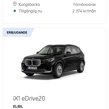
Plats
Leveranstid
Kungsbacka
Förmånsvärde
Tillgänglig nu
2 374
kr/mån
ERBJUDANDE
iX1 eDrive20
Bränsle
ELBIL