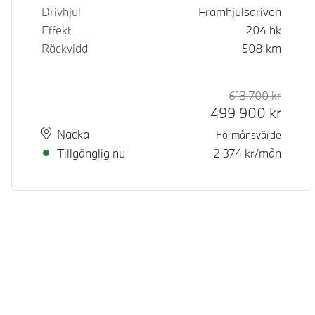
Drivhjul
Framhjulsdriven
Effekt
204
hk
Räckvidd
508
km
613 700
kr
Rek. or
Kontan
499 900
kr
Plats
Leveranstid
Nacka
Förmånsvärde
Tillgänglig nu
2 374
kr/mån