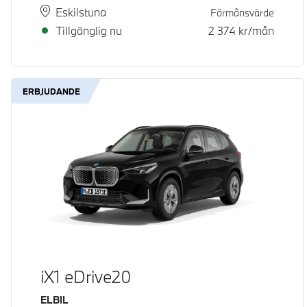
Plats
Leveranstid
Eskilstuna
Förmånsvärde
Tillgänglig nu
2 374
kr/mån
ERBJUDANDE
iX1 eDrive20
Bränsle
ELBIL