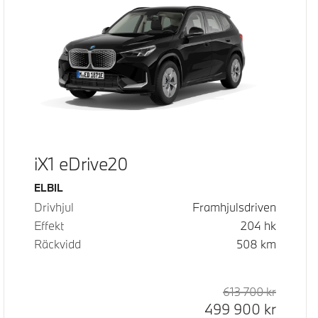
iX1 eDrive20
Bränsle
ELBIL
Drivhjul
Framhjulsdriven
Effekt
204
hk
Räckvidd
508
km
d pris
pris
613 700
kr
Rek. ord
Kontant
499 900
kr