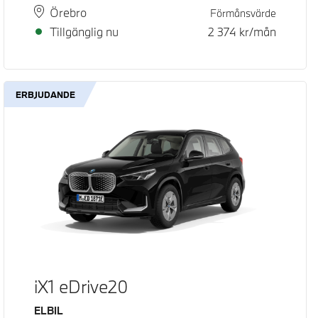
Plats
Leveranstid
Örebro
Förmånsvärde
Tillgänglig nu
2 374
kr/mån
ERBJUDANDE
iX1 eDrive20
Bränsle
ELBIL