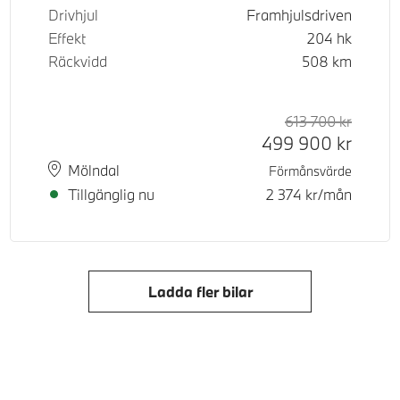
Drivhjul
Framhjulsdriven
Effekt
204
hk
Räckvidd
508
km
d pris
tpris
613 700
kr
Rek. or
Kontant
499 900
kr
Plats
Leveranstid
Mölndal
Förmånsvärde
Tillgänglig nu
2 374
kr/mån
Ladda fler bilar