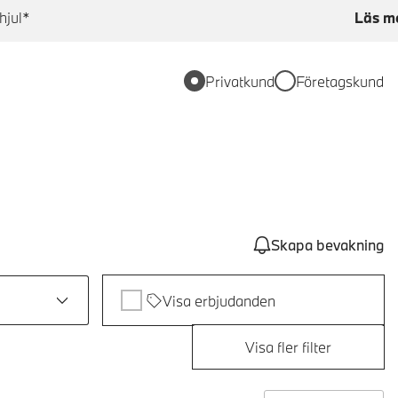
hjul*
Läs m
Privatkund
Företagskund
Skapa bevakning
Visa erbjudanden
Visa fler filter