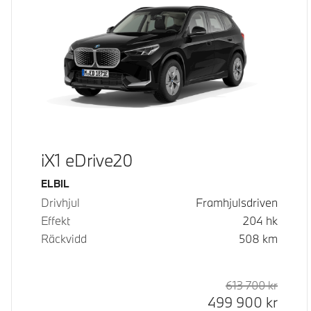
iX1 eDrive20
Bränsle
ELBIL
Drivhjul
Framhjulsdriven
Effekt
204
hk
Räckvidd
508
km
613 700
kr
Rek. or
Kontan
499 900
kr