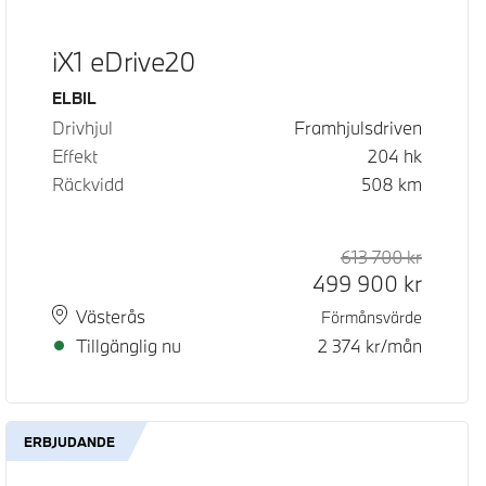
iX1 eDrive20
Bränsle
ELBIL
Drivhjul
Framhjulsdriven
Effekt
204
hk
Räckvidd
508
km
d pris
pris
613 700
kr
Rek. ord
Kontant
499 900
kr
Plats
Leveranstid
Västerås
Förmånsvärde
Tillgänglig nu
2 374
kr/mån
ERBJUDANDE