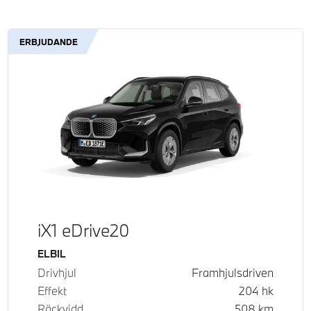
ERBJUDANDE
iX1 eDrive20
Bränsle
ELBIL
Drivhjul
Framhjulsdriven
Effekt
204
hk
Räckvidd
508
km