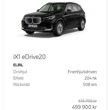
iX1 eDrive20
Bränsle
ELBIL
Drivhjul
Framhjulsdriven
Effekt
204
hk
Räckvidd
508
km
d pris
tpris
613 700
kr
Rek. or
Kontant
499 900
kr