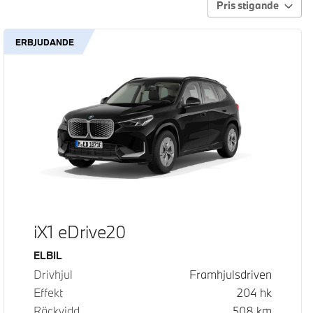
Pris stigande
ERBJUDANDE
iX1 eDrive20
Bränsle
ELBIL
Drivhjul
Framhjulsdriven
Effekt
204
hk
Räckvidd
508
km