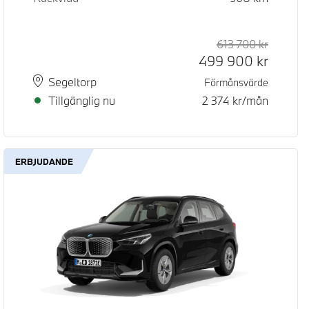
d pris
pris
613 700
kr
Rek. ord
Kontant
499 900
kr
Plats
Leveranstid
Segeltorp
Förmånsvärde
Tillgänglig nu
2 374
kr/mån
ERBJUDANDE