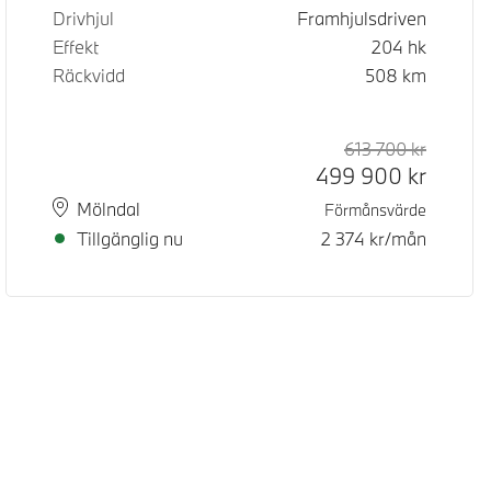
Drivhjul
Framhjulsdriven
Effekt
204
hk
Räckvidd
508
km
d pris
pris
613 700
kr
Rek. ord
Kontant
499 900
kr
Plats
Leveranstid
Mölndal
Förmånsvärde
Tillgänglig nu
2 374
kr/mån