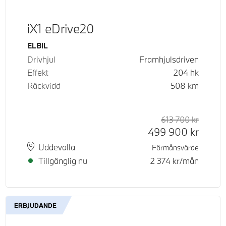
iX1 eDrive20
Bränsle
ELBIL
Drivhjul
Framhjulsdriven
Effekt
204
hk
Räckvidd
508
km
d pris
tpris
613 700
kr
Rek. or
Kontant
499 900
kr
Plats
Leveranstid
Uddevalla
Förmånsvärde
Tillgänglig nu
2 374
kr/mån
ERBJUDANDE