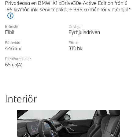
Privatleasa en BMW iX1 xDrive30e Active Edition från 6
195 kr/mån inkl servicepaket + 395 kr/mån för vinterhjul*
Förklaring
Bränsle
Drivhjul
Elbil
Fyrhjulsdriven
Räckvidd
Effekt
446
313
hk
km
Förbifartsbuller
65
db(A)
Interiör
Prevoius