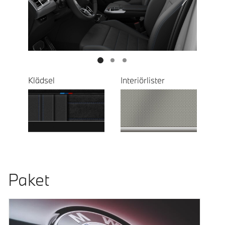
Next
Klädsel
Interiörlister
Paket