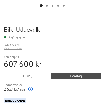
Bilia Uddevalla
Tillgänglig nu
Rek. ord pris
655 200
kr
Kontantpris
607 600
kr
Privat
Företag
Förmånsvärde
2 637
kr/mån
Förklaring
ERBJUDANDE