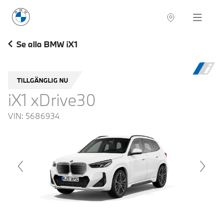
BMW Sverige
Navigation
Hitta återförsäljare
Se alla BMW iX1
TILLGÄNGLIG NU
iX1 xDrive30
VIN:
5686934
voius
Next