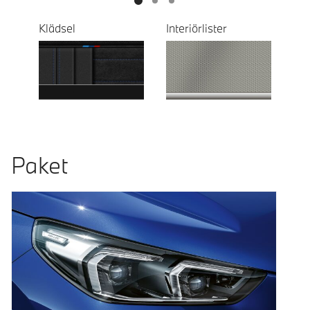
Klädsel
Interiörlister
Paket