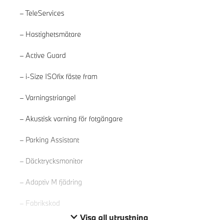
TeleServices
Hastighetsmätare
Active Guard
i-Size ISOfix fäste fram
Varningstriangel
Akustisk varning för fotgängare
Läs mer
Parking Assistant
Däcktrycksmonitor
Adaptiv M fjädring
Fabrikskod
Visa all utrustning