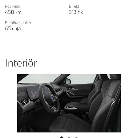
Räckvidd
Effekt
458
313
hk
km
Förbifartsbuller
65
db(A)
Interiör
Prevoius
Next