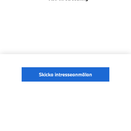
Skicka intresseanmälan
© BMW Sverige
Digital Services Act
Data Privacy
2026
Cookies