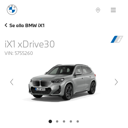
BMW Sverige
Navigation
Hitta återförsäljare
Se alla BMW iX1
iX1 xDrive30
VIN:
5755260
voius
Next