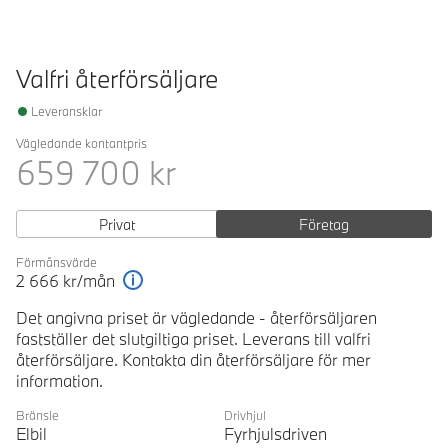
Valfri återförsäljare
Leveransklar
Vägledande kontantpris
659 700
kr
Privat
Företag
Förmånsvärde
2 666
kr/mån
Förklaring
Det angivna priset är vägledande - återförsäljaren
fastställer det slutgiltiga priset. Leverans till valfri
återförsäljare. Kontakta din återförsäljare för mer
information.
Bränsle
Drivhjul
Elbil
Fyrhjulsdriven