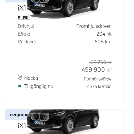
iX1 eDrive20
Bränsle
ELBIL
Drivhjul
Framhjulsdriven
Effekt
204
hk
Räckvidd
508
km
613 700
kr
Rek. ord p
Kontantpri
499 900
kr
Plats
Leveranstid
Nacka
Förmånsvärde
Tillgänglig nu
2 374
kr/mån
ERBJUDANDE
iX1 eDrive20