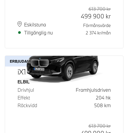
613 700
kr
Rek. ord p
Kontantpri
499 900
kr
Plats
Leveranstid
Eskilstuna
Förmånsvärde
Tillgänglig nu
2 374
kr/mån
ERBJUDANDE
iX1 eDrive20
Bränsle
ELBIL
Drivhjul
Framhjulsdriven
Effekt
204
hk
Räckvidd
508
km
613 700
kr
Rek. ord p
Kontantpri