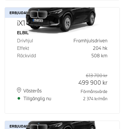
ERBJUDANDE
iX1 eDrive20
Bränsle
ELBIL
Drivhjul
Framhjulsdriven
Effekt
204
hk
Räckvidd
508
km
613 700
kr
Rek. ord p
Kontantpri
499 900
kr
Plats
Leveranstid
Västerås
Förmånsvärde
Tillgänglig nu
2 374
kr/mån
ERBJUDANDE