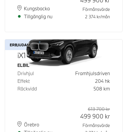
499 900
kr
Plats
Leveranstid
Kungsbacka
Förmånsvärde
Tillgänglig nu
2 374
kr/mån
ERBJUDANDE
iX1 eDrive20
Bränsle
ELBIL
Drivhjul
Framhjulsdriven
Effekt
204
hk
Räckvidd
508
km
613 700
kr
Rek. ord p
Kontantpri
499 900
kr
Plats
Leveranstid
Örebro
Förmånsvärde