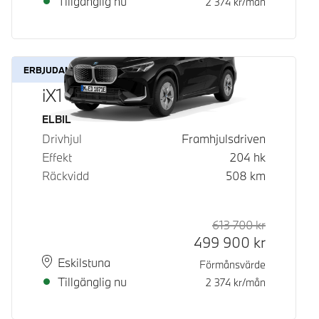
Tillgänglig nu
2 374
kr/mån
ERBJUDANDE
iX1 eDrive20
Bränsle
ELBIL
Drivhjul
Framhjulsdriven
Effekt
204
hk
Räckvidd
508
km
613 700
kr
Rek. ord p
Kontantpri
499 900
kr
Plats
Leveranstid
Eskilstuna
Förmånsvärde
Tillgänglig nu
2 374
kr/mån