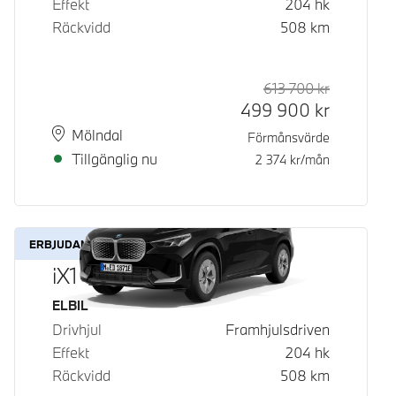
Effekt
204
hk
Räckvidd
508
km
613 700
kr
Rek. ord p
Kontantpri
499 900
kr
Plats
Leveranstid
Mölndal
Förmånsvärde
Tillgänglig nu
2 374
kr/mån
ERBJUDANDE
iX1 eDrive20
Bränsle
ELBIL
Drivhjul
Framhjulsdriven
Effekt
204
hk
Räckvidd
508
km