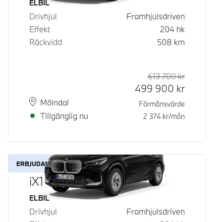
Bränsle
ELBIL
Drivhjul
Framhjulsdriven
Effekt
204
hk
Räckvidd
508
km
613 700
kr
Rek. ord p
Kontantpri
499 900
kr
Plats
Leveranstid
Mölndal
Förmånsvärde
Tillgänglig nu
2 374
kr/mån
ERBJUDANDE
iX1 eDrive20
Bränsle
ELBIL
Drivhjul
Framhjulsdriven