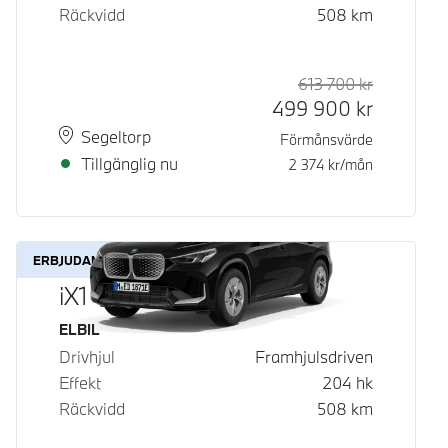
Räckvidd
508
km
613 700
kr
Rek. ord p
Kontantpri
499 900
kr
Plats
Leveranstid
Segeltorp
Förmånsvärde
Tillgänglig nu
2 374
kr/mån
ERBJUDANDE
iX1 eDrive20
Bränsle
ELBIL
Drivhjul
Framhjulsdriven
Effekt
204
hk
Räckvidd
508
km