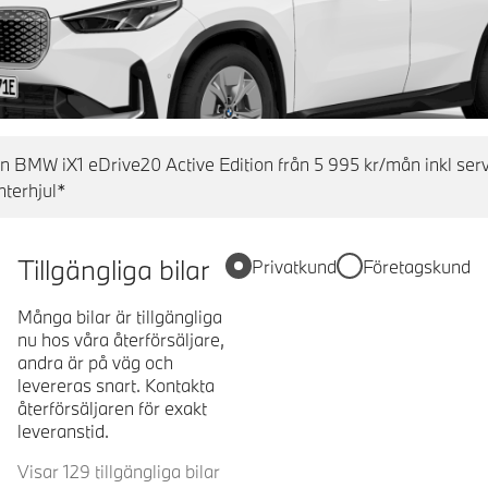
en BMW iX1 eDrive20 Active Edition från 5 995 kr/mån inkl ser
nterhjul*
Tillgängliga bilar
Privatkund
Företagskund
Många bilar är tillgängliga
nu hos våra återförsäljare,
andra är på väg och
levereras snart. Kontakta
återförsäljaren för exakt
leveranstid.
Visar 129 tillgängliga bilar