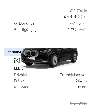
613 700
kr
Rek. ord p
Kontantpri
499 900
kr
Plats
Leveranstid
Borlänge
Förmånsvärde
Tillgänglig nu
2 374
kr/mån
ERBJUDANDE
iX1 eDrive20
Bränsle
ELBIL
Drivhjul
Framhjulsdriven
Effekt
204
hk
Räckvidd
508
km
613 700
kr
Rek. ord p
Kontantpri