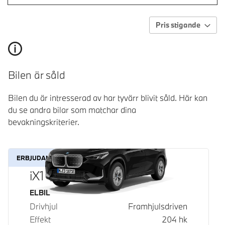
Pris stigande
Bilen är såld
Bilen du är intresserad av har tyvärr blivit såld. Här kan
du se andra bilar som matchar dina
bevakningskriterier.
ERBJUDANDE
iX1 eDrive20
Bränsle
ELBIL
Drivhjul
Framhjulsdriven
Effekt
204
hk