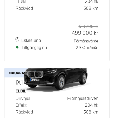
Effekt
204
hk
Räckvidd
508
km
613 700
kr
Rek. ord p
Kontantpri
499 900
kr
Plats
Leveranstid
Eskilstuna
Förmånsvärde
Tillgänglig nu
2 374
kr/mån
ERBJUDANDE
iX1 eDrive20
Bränsle
ELBIL
Drivhjul
Framhjulsdriven
Effekt
204
hk
Räckvidd
508
km