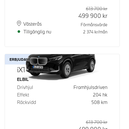
613 700
kr
Rek. ord p
Kontantpri
499 900
kr
Plats
Leveranstid
Västerås
Förmånsvärde
Tillgänglig nu
2 374
kr/mån
ERBJUDANDE
iX1 eDrive20
Bränsle
ELBIL
Drivhjul
Framhjulsdriven
Effekt
204
hk
Räckvidd
508
km
613 700
kr
Rek. ord p
Kontantpri