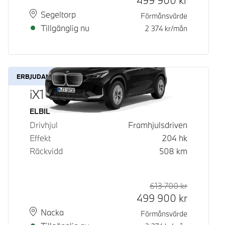
499 900
kr
Plats
Leveranstid
Segeltorp
Förmånsvärde
Tillgänglig nu
2 374
kr/mån
ERBJUDANDE
iX1 eDrive20
Bränsle
ELBIL
Drivhjul
Framhjulsdriven
Effekt
204
hk
Räckvidd
508
km
613 700
kr
Rek. ord p
Kontantpri
499 900
kr
Plats
Leveranstid
Nacka
Förmånsvärde