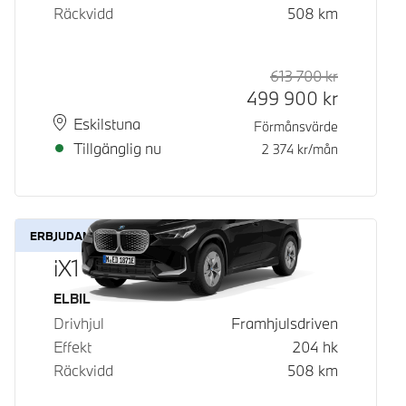
Räckvidd
508
km
613 700
kr
Rek. ord p
Kontantpri
499 900
kr
Plats
Leveranstid
Eskilstuna
Förmånsvärde
Tillgänglig nu
2 374
kr/mån
ERBJUDANDE
iX1 eDrive20
Bränsle
ELBIL
Drivhjul
Framhjulsdriven
Effekt
204
hk
Räckvidd
508
km