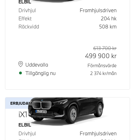
Bränsle
ELBIL
Drivhjul
Framhjulsdriven
Effekt
204
hk
Räckvidd
508
km
613 700
kr
Rek. ord p
Kontantpri
499 900
kr
Plats
Leveranstid
Uddevalla
Förmånsvärde
Tillgänglig nu
2 374
kr/mån
ERBJUDANDE
iX1 eDrive20
Bränsle
ELBIL
Drivhjul
Framhjulsdriven