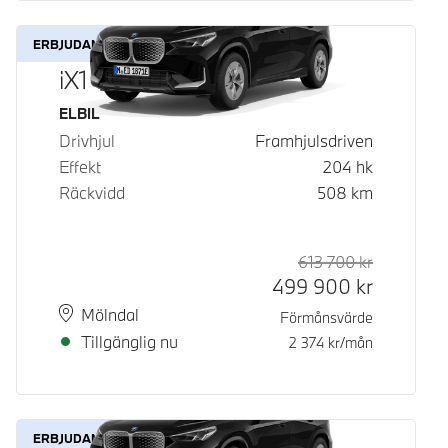
ERBJUDANDE
iX1 eDrive20
Bränsle
ELBIL
Drivhjul
Framhjulsdriven
Effekt
204
hk
Räckvidd
508
km
613 700
kr
Rek. ord p
Kontantpri
499 900
kr
Plats
Leveranstid
Mölndal
Förmånsvärde
Tillgänglig nu
2 374
kr/mån
ERBJUDANDE