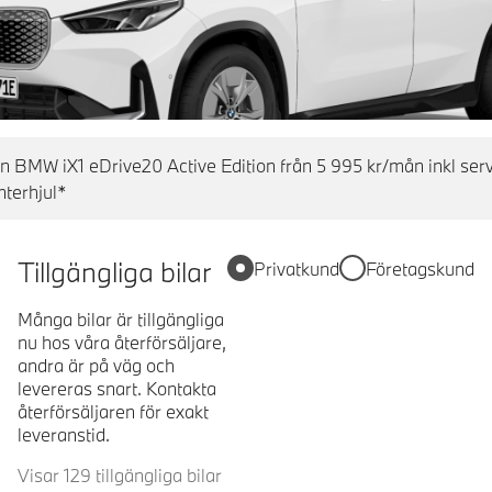
en BMW iX1 eDrive20 Active Edition från 5 995 kr/mån inkl ser
nterhjul*
Tillgängliga bilar
Privatkund
Företagskund
Många bilar är tillgängliga
nu hos våra återförsäljare,
andra är på väg och
levereras snart. Kontakta
återförsäljaren för exakt
leveranstid.
Visar 129 tillgängliga bilar