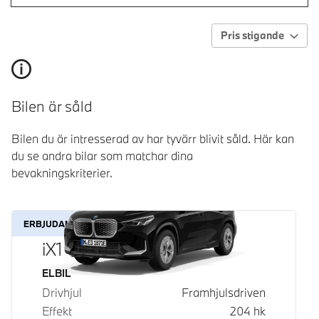
Pris stigande
Bilen är såld
Bilen du är intresserad av har tyvärr blivit såld. Här kan
du se andra bilar som matchar dina
bevakningskriterier.
ERBJUDANDE
iX1 eDrive20
Bränsle
ELBIL
Drivhjul
Framhjulsdriven
Effekt
204
hk