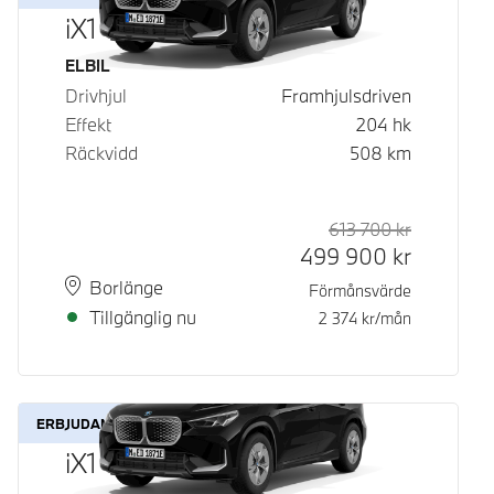
iX1 eDrive20
Bränsle
ELBIL
Drivhjul
Framhjulsdriven
Effekt
204
hk
Räckvidd
508
km
613 700
kr
Rek. ord p
Kontantpri
499 900
kr
Plats
Leveranstid
Borlänge
Förmånsvärde
Tillgänglig nu
2 374
kr/mån
ERBJUDANDE
iX1 eDrive20