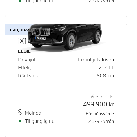
Tillgänglig nu
2 374
kr/mån
ERBJUDANDE
iX1 eDrive20
Bränsle
ELBIL
Drivhjul
Framhjulsdriven
Effekt
204
hk
Räckvidd
508
km
613 700
kr
Rek. ord p
Kontantpri
499 900
kr
Plats
Leveranstid
Mölndal
Förmånsvärde
Tillgänglig nu
2 374
kr/mån