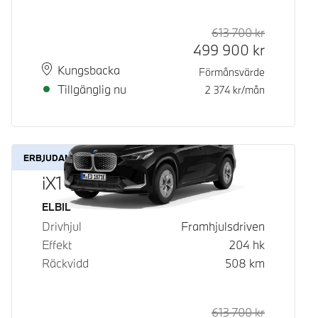
613 700
kr
Rek. ord p
Kontantpri
499 900
kr
Plats
Leveranstid
Kungsbacka
Förmånsvärde
Tillgänglig nu
2 374
kr/mån
ERBJUDANDE
iX1 eDrive20
Bränsle
ELBIL
Drivhjul
Framhjulsdriven
Effekt
204
hk
Räckvidd
508
km
613 700
kr
Rek. ord p
Kontantpri