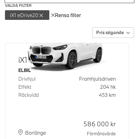
VALDA FILTER
iX1 eDrive20
Rensa filter
Pris stigande
iX1 eDrive20
Bränsle
ELBIL
Drivhjul
Framhjulsdriven
Effekt
204
hk
Räckvidd
453
km
Kontantpris
586 000
kr
Plats
Leveranstid
Borlänge
Förmånsvärde