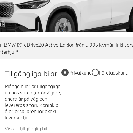
en BMW iX1 eDrive20 Active Edition från 5 995 kr/mån inkl ser
nterhjul*
Tillgängliga bilar
Privatkund
Företagskund
Många bilar är tillgängliga
nu hos våra återförsäljare,
andra är på väg och
levereras snart. Kontakta
återförsäljaren för exakt
leveranstid.
Visar 1 tillgänglig bil