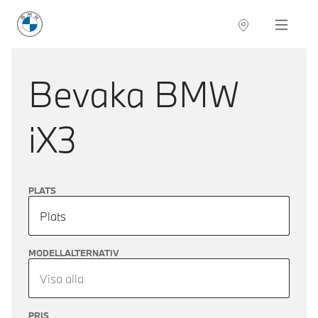
BMW Sverige
Navigation
Hitta återförsäljare
Bevaka
BMW
iX3
PLATS
Plats
MODELLALTERNATIV
Visa alla
PRIS