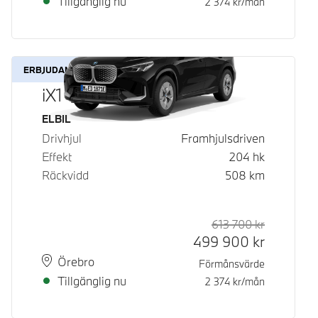
Tillgänglig nu
2 374
kr/mån
ERBJUDANDE
iX1 eDrive20
Bränsle
ELBIL
Drivhjul
Framhjulsdriven
Effekt
204
hk
Räckvidd
508
km
613 700
kr
Rek. ord p
Kontantpri
499 900
kr
Plats
Leveranstid
Örebro
Förmånsvärde
Tillgänglig nu
2 374
kr/mån