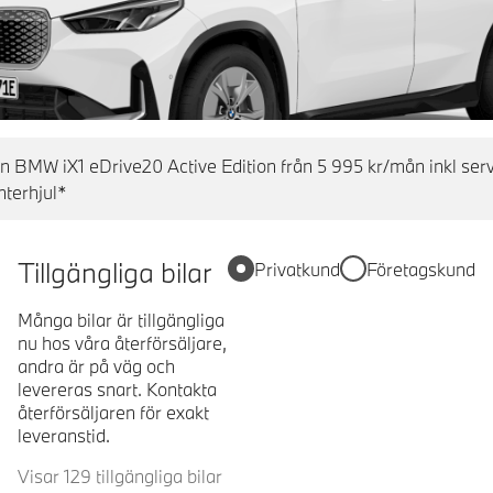
en BMW iX1 eDrive20 Active Edition från 5 995 kr/mån inkl ser
nterhjul*
Tillgängliga bilar
Privatkund
Företagskund
Många bilar är tillgängliga
nu hos våra återförsäljare,
andra är på väg och
levereras snart. Kontakta
återförsäljaren för exakt
leveranstid.
Visar 129 tillgängliga bilar