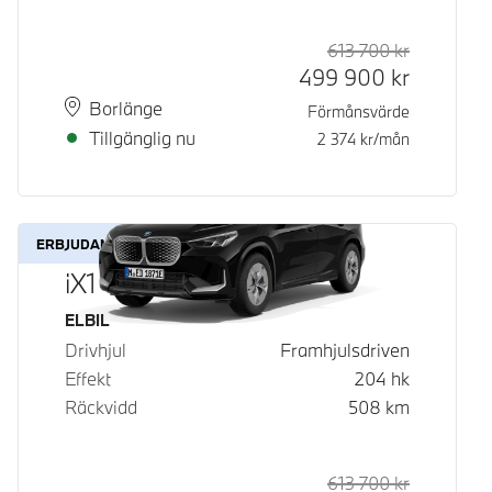
613 700
kr
Rek. ord p
Kontantpri
499 900
kr
Plats
Leveranstid
Borlänge
Förmånsvärde
Tillgänglig nu
2 374
kr/mån
ERBJUDANDE
iX1 eDrive20
Bränsle
ELBIL
Drivhjul
Framhjulsdriven
Effekt
204
hk
Räckvidd
508
km
613 700
kr
Rek. ord p
Kontantpri