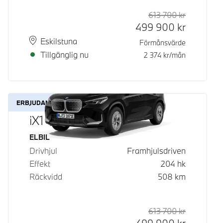
613 700
kr
Rek. ord p
Kontantpri
499 900
kr
Plats
Leveranstid
Eskilstuna
Förmånsvärde
Tillgänglig nu
2 374
kr/mån
ERBJUDANDE
iX1 eDrive20
Bränsle
ELBIL
Drivhjul
Framhjulsdriven
Effekt
204
hk
Räckvidd
508
km
613 700
kr
Rek. ord p
Kontantpri