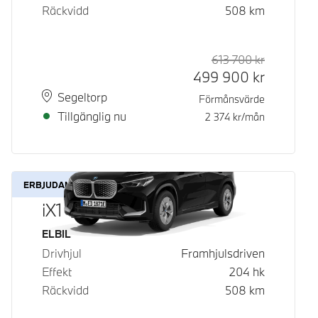
Räckvidd
508
km
613 700
kr
Rek. ord p
Kontantpri
499 900
kr
Plats
Leveranstid
Segeltorp
Förmånsvärde
Tillgänglig nu
2 374
kr/mån
ERBJUDANDE
iX1 eDrive20
Bränsle
ELBIL
Drivhjul
Framhjulsdriven
Effekt
204
hk
Räckvidd
508
km