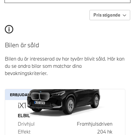
Pris stigande
Bilen är såld
Bilen du är intresserad av har tyvärr blivit såld. Här kan
du se andra bilar som matchar dina
bevakningskriterier.
ERBJUDANDE
iX1 eDrive20
Bränsle
ELBIL
Drivhjul
Framhjulsdriven
Effekt
204
hk