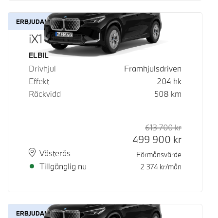
ERBJUDANDE
iX1 eDrive20
Bränsle
ELBIL
Drivhjul
Framhjulsdriven
Effekt
204
hk
Räckvidd
508
km
613 700
kr
Rek. ord p
Kontantpri
499 900
kr
Plats
Leveranstid
Västerås
Förmånsvärde
Tillgänglig nu
2 374
kr/mån
ERBJUDANDE