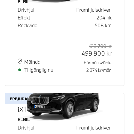
Bränsle
ELBIL
Drivhjul
Framhjulsdriven
Effekt
204
hk
Räckvidd
508
km
613 700
kr
Rek. ord p
Kontantpri
499 900
kr
Plats
Leveranstid
Mölndal
Förmånsvärde
Tillgänglig nu
2 374
kr/mån
ERBJUDANDE
iX1 eDrive20
Bränsle
ELBIL
Drivhjul
Framhjulsdriven