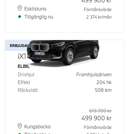
499 900
kr
Plats
Leveranstid
Eskilstuna
Förmånsvärde
Tillgänglig nu
2 374
kr/mån
ERBJUDANDE
iX1 eDrive20
Bränsle
ELBIL
Drivhjul
Framhjulsdriven
Effekt
204
hk
Räckvidd
508
km
613 700
kr
Rek. ord p
Kontantpri
499 900
kr
Plats
Leveranstid
Kungsbacka
Förmånsvärde