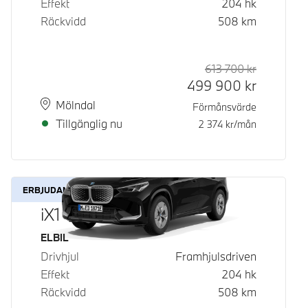
Effekt
204
hk
Räckvidd
508
km
613 700
kr
Rek. ord p
Kontantpri
499 900
kr
Plats
Leveranstid
Mölndal
Förmånsvärde
Tillgänglig nu
2 374
kr/mån
ERBJUDANDE
iX1 eDrive20
Bränsle
ELBIL
Drivhjul
Framhjulsdriven
Effekt
204
hk
Räckvidd
508
km